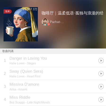
167.3万
歌单
咖啡厅｜温柔低语·孤独与浪漫的经
Parhat-...
歌曲列表
Danger in Loving You
1
Halie Loren
- Stages
Sway (Quien Sera)
2
Halie Loren
- Heart First
Missiva D'amore
3
Arisa
- Amami
Miss Riddle
4
Boz Scaggs
- Late Night Moods