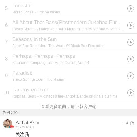
Lonestar
5
Norah Jones
- First Sessions
All About That Bass(Postmodern Jukebox European Tour Version)
6
Casey Abrams / Haley Reinhart / Morgan James / Ariana Savalas
- All About That Bass(Postmodern Jukebox European Tour Version)
Seasons in the Sun
7
Black Box Recorder
- The Worst Of Black Box Recorder
Perhaps, Perhaps, Perhaps
8
Stéphane Pompougnac
- Hôtel Costes, Vol. 14
Paradise
9
Bruce Springsteen
- The Rising
Larrons en foire
10
Raphaël Beau
- Micmacs à tire-larigot (Bande originale du film)
查看更多歌曲，请下载客户端
精彩评论
Parhat-Axim
14
2019年4月19日
关注我