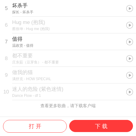
坏杀手
5
探长
- 坏杀手
Hug me (抱我)
6
蔡徐坤
- Hug me (抱我)
值得
7
温政贤
- 值得
都不重要
8
庄东茹（豆芽鱼）
- 都不重要
做我的猫
9
满舒克
- HOW SPECIAL
迷人的危险
(
紫色迷情
)
10
Dance Flow
- df 1
查看更多歌曲，请下载客户端
打 开
下 载