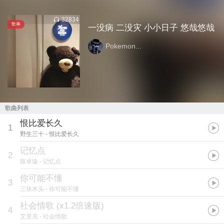
32834
歌单
一没病 二没灾 小小日子 悠哉悠哉
Pokemon...
歌曲列表
恨比爱长久
1
野生三十
- 恨比爱长久
记忆点
2
陈卓璇
- 记忆点
你可能不懂
3
三块木头
- 你可能不懂
社会情歌 (x1.2倍速版)
4
艾里克
- 社会情歌