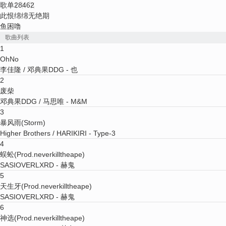
歌单
28462
此恨绵绵无绝期
鱼困噜
歌曲列表
1
OhNo
李佳隆 / 邓典果DDG
- 也
2
废柴
邓典果DDG / 马思唯
- M&M
3
暴风雨
(
Storm
)
Higher Brothers / HARIKIRI
- Type-3
4
蜈蚣
(
Prod.neverkilltheape
)
SASIOVERLXRD
- 赫鬼
5
天生牙
(
Prod.neverkilltheape
)
SASIOVERLXRD
- 赫鬼
6
神选
(
Prod.neverkilltheape
)