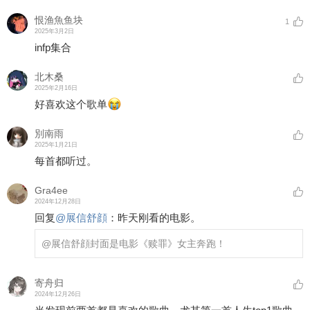
恨渔魚鱼块
1
2025年3月2日
infp集合
北木桑
2025年2月16日
好喜欢这个歌单
別南雨
2025年1月21日
每首都听过。
Gra4ee
2024年12月28日
回复
@
展信舒顔
：
昨天刚看的电影。
@展信舒顔
封面是电影《赎罪》女主奔跑！
寄舟归
2024年12月26日