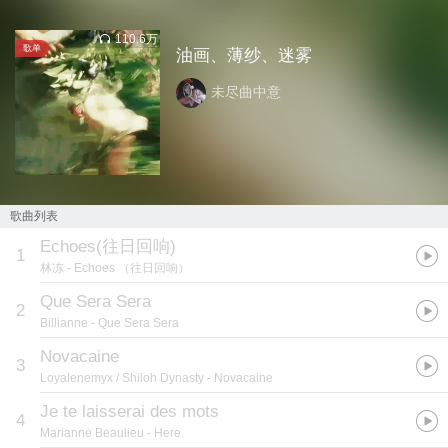
110.6万
歌单
油画、薄纱、迷雾
未尽曲中意
歌曲列表
Echoes(往日回响)
1
林冻
- Echoes （往日回响）
Que Sera Sera
2
Billianne
- Que Sera Sera
Novacaine
3
Loyalenemyx / Shiloh Dynasty
- Novacaine
Je te laisserai des mots
4
Marianne Beaulieu
- Here.