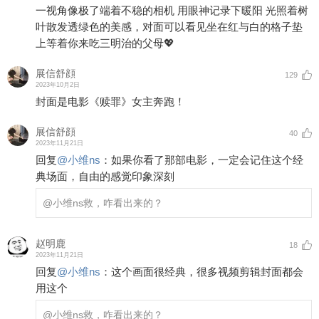
一视角像极了端着不稳的相机 用眼神记录下暖阳 光照着树
叶散发透绿色的美感，对面可以看见坐在红与白的格子垫
上等着你来吃三明治的父母💖
展信舒顔
129
2023年10月2日
封面是电影《赎罪》女主奔跑！
展信舒顔
40
2023年11月21日
回复
@
小维ns
：
如果你看了那部电影，一定会记住这个经
典场面，自由的感觉印象深刻
@小维ns
救，咋看出来的？
赵明鹿
18
2023年11月21日
回复
@
小维ns
：
这个画面很经典，很多视频剪辑封面都会
用这个
@小维ns
救，咋看出来的？