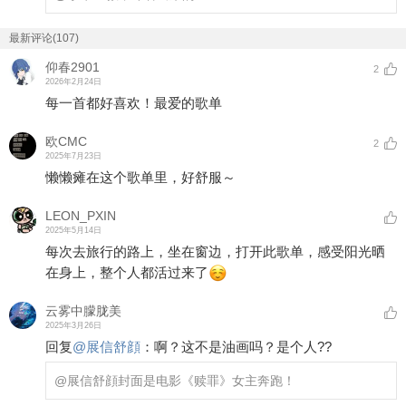
最新评论(107)
仰春2901
2
2026年2月24日
每一首都好喜欢！最爱的歌单
欧CMC
2
2025年7月23日
懒懒瘫在这个歌单里，好舒服～
LEON_PXIN
2025年5月14日
每次去旅行的路上，坐在窗边，打开此歌单，感受阳光晒
在身上，整个人都活过来了
云雾中朦胧美
2025年3月26日
回复
@
展信舒顔
：
啊？这不是油画吗？是个人??
@展信舒顔
封面是电影《赎罪》女主奔跑！