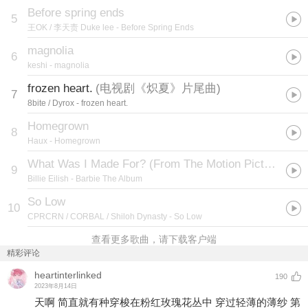
Before spring ends
5
王OK / 李天责 Duke lee
- Before Spring Ends
magnolia
6
keshi
- magnolia
frozen heart.
(
电视剧《炽夏》片尾曲
)
7
8bite / Dyrox
- frozen heart.
Homegrown
8
Haux
- Homegrown
What Was I Made For? (From The Motion Picture "Barbie")
9
Billie Eilish
- Barbie The Album
So Low
10
CPRCRN / CORBAL / Shiloh Dynasty
- So Low
查看更多歌曲，请下载客户端
精彩评论
heartinterlinked
190
2023年8月14日
天啊 简直就有种穿梭在粉红玫瑰花丛中 穿过轻薄的薄纱 第