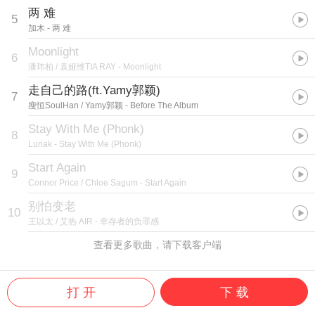
两 难
5
加木
- 两 难
Moonlight
6
潘玮柏 / 袁娅维TIA RAY
- Moonlight
走自己的路(ft.Yamy郭颖)
7
瘦恒SoulHan / Yamy郭颖
- Before The Album
Stay With Me (Phonk)
8
Lunak
- Stay With Me (Phonk)
Start Again
9
Connor Price / Chloe Sagum
- Start Again
别怕变老
10
王以太 / 艾热 AIR
- 幸存者的负罪感
查看更多歌曲，请下载客户端
打 开
下 载