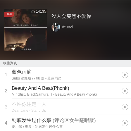
14135
歌单
没人会突然不爱你
Atunci
歌曲列表
蓝色雨滴
1
Subs 张毅成 / 张叶蕾
- 蓝色雨滴
Beauty And A Beat(Phonk)
2
MinGtist / BlackSamurai.T
- Beauty And A Beat(Phonk)
不许你注定一人
3
Dear Jane
- Stand Up
到底发生过什么事
(
评论区女生翻唱版
)
4
麦小鼠 / 季夏
- 到底发生过什么事