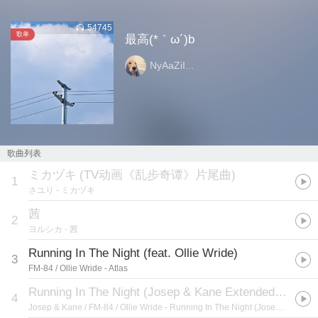
54745
歌单
最高(*｀ω´)b
NyAaZiI...
歌曲列表
ミカヅキ
(
TV动画《乱步奇谭》片尾曲
)
1
さユり
- ミカヅキ
茜
2
ヨルシカ
- 茜
Running In The Night (feat. Ollie Wride)
3
FM-84 / Ollie Wride
- Atlas
Running In The Night (Josep & Kane Extended Mix)
4
Josep & Kane / FM-84 / Ollie Wride
- Running In The Night (Josep & Kane Remix)