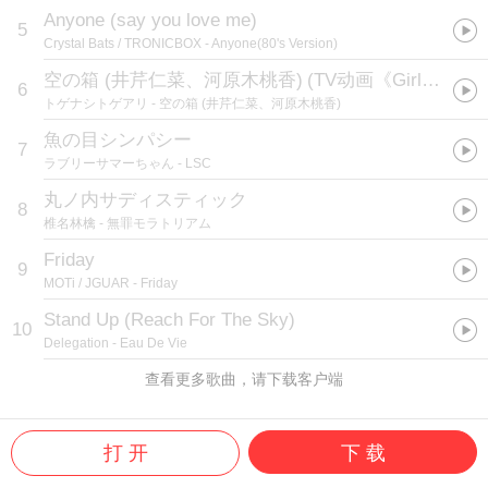
Anyone (say you love me)
5
Crystal Bats / TRONICBOX
- Anyone(80's Version)
空の箱 (井芹仁菜、河原木桃香)
(
TV动画《Girls Band Cry》第一话插曲
6
トゲナシトゲアリ
- 空の箱 (井芹仁菜、河原木桃香)
魚の目シンパシー
7
ラブリーサマーちゃん
- LSC
丸ノ内サディスティック
8
椎名林檎
- 無罪モラトリアム
Friday
9
MOTi / JGUAR
- Friday
Stand Up (Reach For The Sky)
10
Delegation
- Eau De Vie
查看更多歌曲，请下载客户端
打 开
下 载