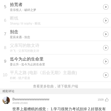
拾荒者
5
音乐怪人
- 破碎之梦
断线
6
Shang / lil sophy
- 断线
别念
7
星辰未遇
- 别念
父亲写的散文诗
8
许飞
- 父亲写的散文诗
迄今为止的生命里
9
姜云升
- 迄今为止的生命里
平凡之路
(
电影《后会无期》主题曲
)
10
朴树
- 猎户星座
查看更多歌曲，请下载客户端
精彩评论
Bwwwwwwwwwwwwww
1509
2019年1月16日
世界上最糟糕的感觉： 1.学习很努力考试挂掉 2.好朋友有