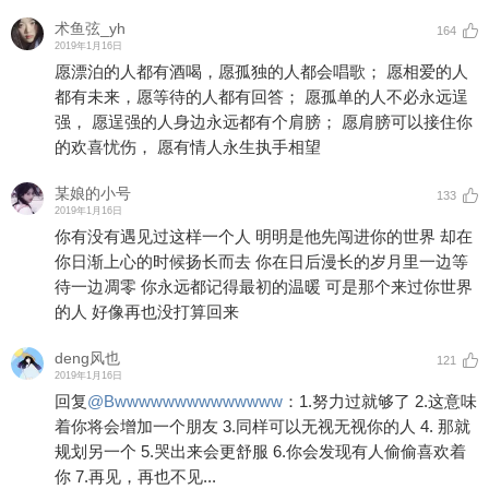
术鱼弦_yh
164
2019年1月16日
愿漂泊的人都有酒喝，愿孤独的人都会唱歌； 愿相爱的人
都有未来，愿等待的人都有回答； 愿孤单的人不必永远逞
强， 愿逞强的人身边永远都有个肩膀； 愿肩膀可以接住你
的欢喜忧伤， 愿有情人永生执手相望
某娘的小号
133
2019年1月16日
你有没有遇见过这样一个人 明明是他先闯进你的世界 却在
你日渐上心的时候扬长而去 你在日后漫长的岁月里一边等
待一边凋零 你永远都记得最初的温暖 可是那个来过你世界
的人 好像再也没打算回来
deng风也
121
2019年1月16日
回复
@
Bwwwwwwwwwwwwww
：
1.努力过就够了 2.这意味
着你将会增加一个朋友 3.同样可以无视无视你的人 4. 那就
规划另一个 5.哭出来会更舒服 6.你会发现有人偷偷喜欢着
你 7.再见，再也不见...