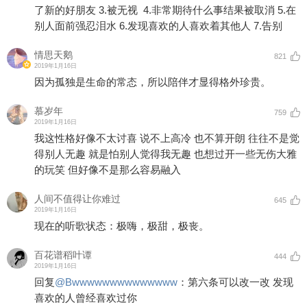
了新的好朋友 3.被无视 ​​​ ​​​ 4.非常期待什么事结果被取消 5.在
别人面前强忍泪水 6.发现喜欢的人喜欢着其他人 7.告别
情思天鹅
821
2019年1月16日
因为孤独是生命的常态，所以陪伴才显得格外珍贵。
慕岁年
759
2019年1月16日
我这性格好像不太讨喜 说不上高冷 也不算开朗 往往不是觉
得别人无趣 就是怕别人觉得我无趣 也想过开一些无伤大雅
的玩笑 但好像不是那么容易融入
人间不值得让你难过
645
2019年1月16日
现在的听歌状态：极嗨，极甜，极丧。
百花谱稻叶谭
444
2019年1月16日
回复
@
Bwwwwwwwwwwwwww
：
第六条可以改一改 发现
喜欢的人曾经喜欢过你