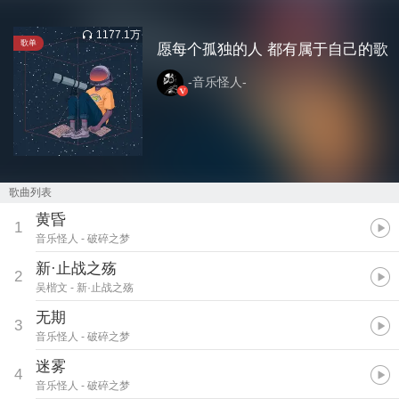
1177.1万
歌单
愿每个孤独的人 都有属于自己的歌
-音乐怪人-
歌曲列表
黄昏
1
音乐怪人
- 破碎之梦
新·止战之殇
2
吴楷文
- 新·止战之殇
无期
3
音乐怪人
- 破碎之梦
迷雾
4
音乐怪人
- 破碎之梦