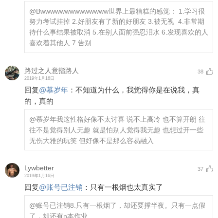
@Bwwwwwwwwwwwwww
世界上最糟糕的感觉： 1.学习很
努力考试挂掉 2.好朋友有了新的好朋友 3.被无视 ​​​ ​​​ 4.非常期
待什么事结果被取消 5.在别人面前强忍泪水 6.发现喜欢的人
喜欢着其他人 7.告别
路过之人意指路人
38
2019年1月16日
回复
@
慕岁年
：
不知道为什么，我觉得你是在说我，真
的，真的
@慕岁年
我这性格好像不太讨喜 说不上高冷 也不算开朗 往
往不是觉得别人无趣 就是怕别人觉得我无趣 也想过开一些
无伤大雅的玩笑 但好像不是那么容易融入
Lywbetter
37
2019年1月16日
回复
@
账号已注销
：
只有一根烟也太真实了
@账号已注销
8.只有一根烟了，却还要撑半夜。只有一点假
了，却还有n本作业