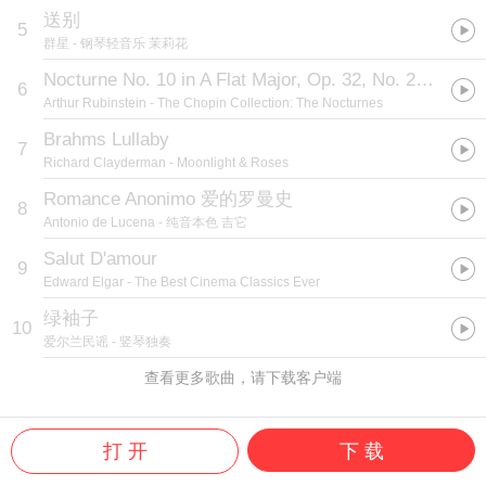
送别
5
群星
- 钢琴轻音乐 茉莉花
Nocturne No. 10 in A Flat Major, Op. 32, No. 2
(
肖邦：
6
Arthur Rubinstein
- The Chopin Collection: The Nocturnes
Brahms Lullaby
7
Richard Clayderman
- Moonlight & Roses
Romance Anonimo 爱的罗曼史
8
Antonio de Lucena
- 纯音本色 吉它
Salut D'amour
9
Edward Elgar
- The Best Cinema Classics Ever
绿袖子
10
爱尔兰民谣
- 竖琴独奏
查看更多歌曲，请下载客户端
打 开
下 载