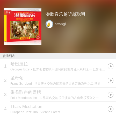
16928
歌单
潜脑音乐越听越聪明
httangi...
歌曲列表
哈巴涅拉
1
Georges Bizet
- 世界著名交响乐团演奏的古典音乐系列之一 世界著名抒情音乐小品
圣母颂
2
Franz Schubert
- 世界著名交响乐团演奏的古典音乐系列之二 世界著名婚礼音乐
乘着歌声的翅膀
3
Felix Mendelssohn
- 世界著名交响乐团演奏的古典音乐系列之一 世界著名抒情音乐小品
Thais Meditation
4
European Jazz Trio
- Vienna Forest