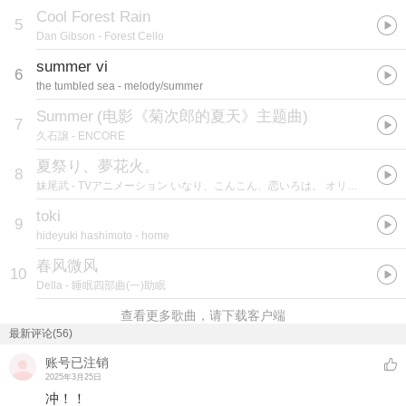
Cool Forest Rain
5
Dan Gibson
- Forest Cello
summer vi
6
the tumbled sea
- melody/summer
Summer
(
电影《菊次郎的夏天》主题曲
)
7
久石譲
- ENCORE
夏祭り、夢花火。
8
妹尾武
- TVアニメーション いなり、こんこん、恋いろは。 オリジナルサウンドトラック
toki
9
hideyuki hashimoto
- home
春风微风
10
Della
- 睡眠四部曲(一)助眠
查看更多歌曲，请下载客户端
最新评论(56)
账号已注销
2025年3月25日
冲！！