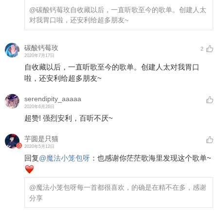
@碳酸钙莓玫
自收藏以后，一直听歌至今的歌单。创建人太
对我胃口啦，还安利给超多朋友~
碳酸钙莓玫
2
2020年7月17日
自收藏以后，一直听歌至今的歌单。创建人太对我胃口
啦，还安利给超多朋友~
serendipity_aaaaa
2020年6月26日
超赞! 强烈安利，百听不厌~
芋圆是只猫
2020年5月12日
回复
@
魔法小笼包呀
：
也感谢你茫茫歌海里发现这个歌单~
@魔法小笼包呀
每一首都很喜欢，的确是在精不在多，感谢
分享