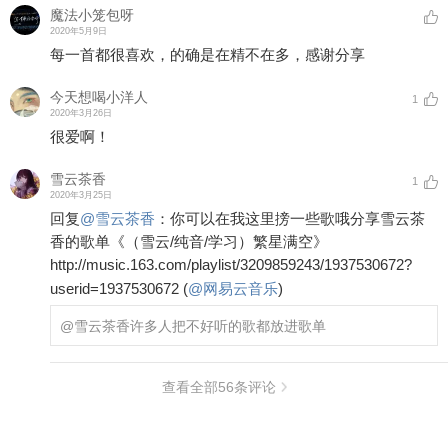
魔法小笼包呀
2020年5月9日
每一首都很喜欢，的确是在精不在多，感谢分享
今天想喝小洋人
1
2020年3月26日
很爱啊！
雪云茶香
1
2020年3月25日
回复
@
雪云茶香
：
你可以在我这里搒一些歌哦分享雪云茶
香的歌单《（雪云/纯音/学习）繁星满空》
http://music.163.com/playlist/3209859243/1937530672?
userid=1937530672 (
@网易云音乐
)
@雪云茶香
许多人把不好听的歌都放进歌单
查看全部
56
条评论