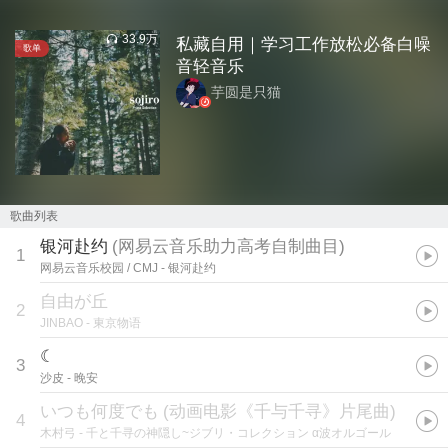
33.9万
私藏自用｜学习工作放松必备白噪
歌单
音轻音乐
芋圆是只猫
歌曲列表
银河赴约
(
网易云音乐助力高考自制曲目
)
1
网易云音乐校园 / CMJ
- 银河赴约
自由が丘
2
JINBAO
- 東京物语
☾
3
沙皮
- 晚安
いつも何度でも
(
动画电影《千与千寻》片尾曲
)
4
木村弓
- 千と千寻の神隠し~ジブリ・コレクション α波オルゴール