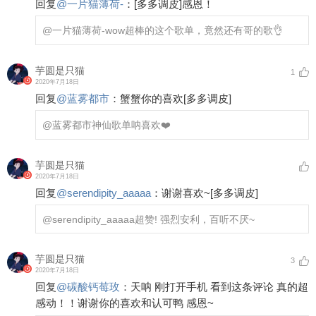
回复
@
一片猫薄荷-
：
[多多调皮]
感恩！
@一片猫薄荷-
wow超棒的这个歌单，竟然还有哥的歌👌
芋圆是只猫
1
2020年7月18日
回复
@
蓝雾都市
：
蟹蟹你的喜欢
[多多调皮]
@蓝雾都市
神仙歌单呐喜欢❤️
芋圆是只猫
2020年7月18日
回复
@
serendipity_aaaaa
：
谢谢喜欢~
[多多调皮]
@serendipity_aaaaa
超赞! 强烈安利，百听不厌~
芋圆是只猫
3
2020年7月18日
回复
@
碳酸钙莓玫
：
天呐 刚打开手机 看到这条评论 真的超
感动！！谢谢你的喜欢和认可鸭 感恩~