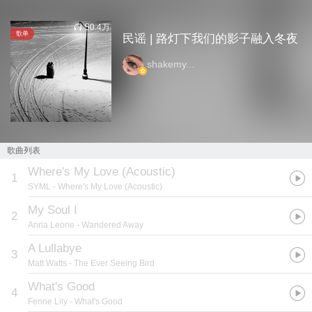
50.4万
歌单
民谣 | 路灯下我们的影子融入冬夜
shakemy...
歌曲列表
Where's My Love (Acoustic)
1
SYML
- Where's My Love (Acoustic)
My Soul I
2
Anna Leone
- Wandered Away
A Lullabye
3
Matt Watts
- The Ever Seeing Bird
What's Good
4
Fenne Lily
- What's Good