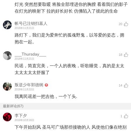
灯光 突然想要取暖 将脸全部埋进你的胸膛 看着我们的影子
在灯光的映射下 拉的好长好长 仿佛陷入了彼此的生命
帐号已注销扫墓人
20
2018年11月21日
路灯下，我们是为爱奔忙的孤魂野鬼，以等爱的姿态，拥
抱在一起。
___Thursday___
18
2018年11月21日
民谣，简直完美，一个人的夜晚，听歌睡觉，真的是太太
太太太太太舒服了
叛逆少年郭德纲
14
2018年11月22日
我离民谣差一把吉他，一个丫头.
最新评论(67)
李下夕
1
2019年10月16日
下午开始刮风 圣马可广场那些接吻的人 风使他们像在绝别