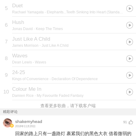
Duet
5
Rachael Yamagata
- Elephants...Teeth Sinking Into Heart (Standard Version)
Hush
6
Jonas David
- Keep The Times
Just Like A Child
7
James Morrison
- Just Like A Child
Waves
8
Dean Lewis
- Waves
24-25
9
Kings of Convenience
- Declaration Of Dependence
Colour Me In
10
Damien Rice
- My Favourite Faded Fantasy
查看更多歌曲，请下载客户端
精彩评论
shakemyhead
91
2018年11月20日
回家的路上只有一盏路灯 裹紧我们的黑色大衣 借着微弱的