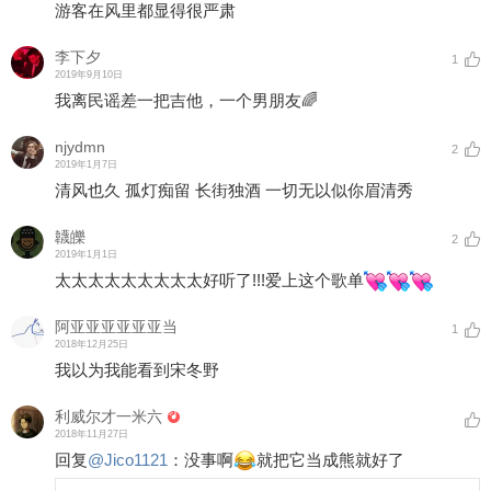
游客在风里都显得很严肃
李下夕
1
2019年9月10日
我离民谣差一把吉他，一个男朋友🌈
njydmn
2
2019年1月7日
清风也久 孤灯痴留 长街独酒 一切无以似你眉清秀
韤皪
2
2019年1月1日
太太太太太太太太太好听了!!!爱上这个歌单
阿亚亚亚亚亚亚当
1
2018年12月25日
我以为我能看到宋冬野
利威尔才一米六
2018年11月27日
回复
@
Jico1121
：
没事啊
就把它当成熊就好了