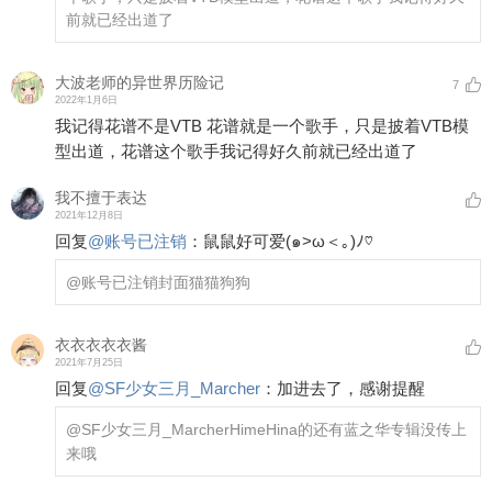
前就已经出道了
大波老师的异世界历险记
7
2022年1月6日
我记得花谱不是VTB 花谱就是一个歌手，只是披着VTB模
型出道，花谱这个歌手我记得好久前就已经出道了
我不擅于表达
2021年12月8日
回复
@
账号已注销
：
鼠鼠好可爱(๑>ω＜｡)ﾉ♡
@账号已注销
封面猫猫狗狗
衣衣衣衣衣酱
2021年7月25日
回复
@
SF少女三月_Marcher
：
加进去了，感谢提醒
@SF少女三月_Marcher
HimeHina的还有蓝之华专辑没传上
来哦