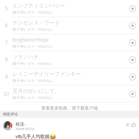
エンプティエンパシー
5
獅子神レオナ
- History:L
ナンセンス・ワード
6
獅子神レオナ
- History:L
Brightenin'Hope
7
獅子神レオナ
- History:L
ソラノハナ
8
獅子神レオナ
- History:L
レイニーデイリーファンキー
9
獅子神レオナ
- History:L
五月のせいにして。
10
獅子神レオナ
- History:L
查看更多歌曲，请下载客户端
精彩评论
楫漾-
87
2019年7月27日
vtb几乎人均歌姬