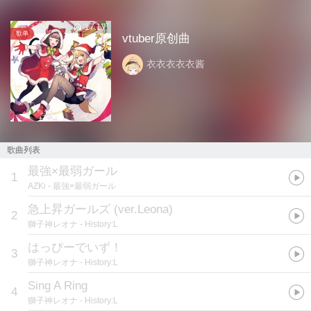
17.1万
歌单
vtuber原创曲
衣衣衣衣衣酱
歌曲列表
最強×最弱ガール
1
AZKi
- 最強×最弱ガール
急上昇ガールズ (ver.Leona)
2
獅子神レオナ
- History:L
はっぴーでいず！
3
獅子神レオナ
- History:L
Sing A Ring
4
獅子神レオナ
- History:L