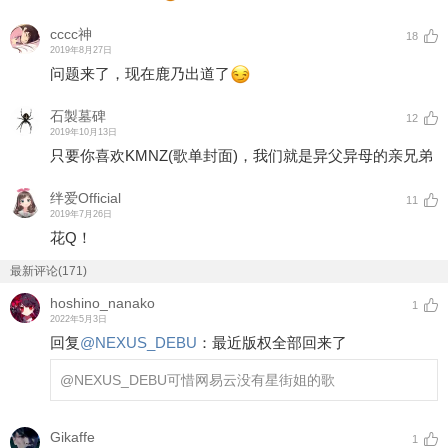
cccc神
18
2019年8月27日
问题来了，现在鹿乃出道了
石製墓碑
12
2019年10月13日
只要你喜欢KMNZ(歌单封面)，我们就是异父异母的亲兄弟
绊爱Official
11
2019年7月26日
花Q！
最新评论(171)
hoshino_nanako
1
2022年5月3日
回复
@
NEXUS_DEBU
：
最近版权全部回来了
@NEXUS_DEBU
可惜网易云没有星街姐的歌
Gikaffe
1