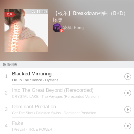
11.5万
【核乐】Breakdown神曲（BKD）
歌单
续更
凌枫LFeng
歌曲列表
Blacked Mirroring
1
Lie To The Silence
- Hysteria
Into The Great Beyond (Rerecorded)
2
CRYSTAL LAKE
- The Voyages (Rerecorded Version)
Dominant Predation
3
Get The Shot / Paleface Swiss
- Dominant Predation
Fake
4
I Prevail
- TRUE POWER