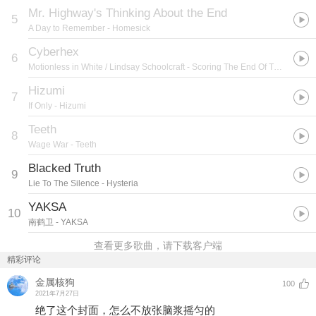
Mr. Highway's Thinking About the End
5
A Day to Remember
- Homesick
Cyberhex
6
Motionless in White / Lindsay Schoolcraft
- Scoring The End Of The World
Hizumi
7
If Only
- Hizumi
Teeth
8
Wage War
- Teeth
Blacked Truth
9
Lie To The Silence
- Hysteria
YAKSA
10
南鹤卫
- YAKSA
查看更多歌曲，请下载客户端
精彩评论
金属核狗
100
2021年7月27日
绝了这个封面，怎么不放张脑浆摇匀的