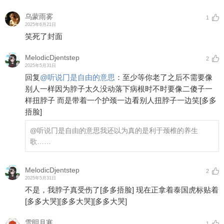
乌蒙雨雾
1
2025年6月21日
笑死了封面
MelodicDjentstep
2
2025年5月31日
回复
@
听说冂是自由的意思
：
至少等你老了之后不需要像
别人一样因为脖子太久没动落下病根时不时要像二傻子一
样扭脖子 而是带着一个护颈一边看别人扭脖子一边笑
[多多
捂脸]
@听说冂是自由的意思
我还以为真的是利于颈椎的养生
歌……
MelodicDjentstep
2
2025年5月31日
不是，我脖子真受伤了
[多多捂脸]
现在正拿着泰国虎标贴着
[多多大哭]
[多多大哭]
[多多大哭]
雪眀月寒
1