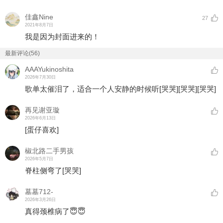
佳鑫Nine
27
2021年8月7日
我是因为封面进来的！
最新评论(56)
AAAYukinoshita
2026年7月30日
歌单太催泪了，适合一个人安静的时候听
[哭哭]
[哭哭]
[哭哭]
再见谢亚璇
2026年6月13日
[蛋仔喜欢]
椒北路二手男孩
2026年5月7日
脊柱侧弯了
[哭哭]
墓墓712-
2026年3月26日
真得颈椎病了😇😇