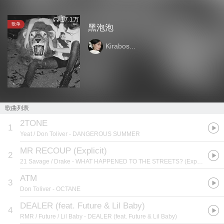
17.1万
歌单
黑泡泡
Kirabos...
歌曲列表
2TONE
1
Yeat / Don Toliver
- DANGEROUS SUMMER
MR RECOUP (Explicit)
2
21 Savage / Drake
- WHAT HAPPENED TO THE STREETS? (Explicit)
ATM
3
Don Toliver
- OCTANE
DEALER (feat. Future & Lil Baby)
4
RMR / Future / Lil Baby
- DEALER (feat. Future & Lil Baby)