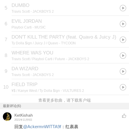
DUMBO
5
Travis Scott
- JACKBOYS 2
EVIL J0RDAN
6
Playboi Carti
- MUSIC
DON'T KILL THE PARTY (feat. Quavo & Juicy J)
7
Ty Dolla $ign / Juicy J / Quavo
- TYCOON
WHERE WAS YOU
8
Travis Scott / Playboi Carti / Future
- JACKBOYS 2
DA WIZARD
9
Travis Scott
- JACKBOYS 2
FIELD TRIP
10
¥$ / Kanye West / Ty Dolla $ign
- VULTURES 2
查看更多歌曲，请下载客户端
最新评论(6)
KetKishah
2021年11月6日
回复
@
AckermnWITTA9f
：
红裹裹