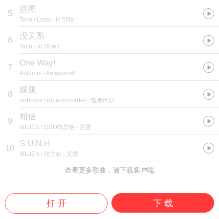
拼图
5
Taco / Losty
- in 55!w !
没关系
6
Taco
- in 55!w !
One Way!
7
Autumn!
- Antagonist!
朦胧
8
skiboyvv / rubenmccarter
- 逃跑计划
相信
9
88LIEN / ODD陈思键
- 災愛
S.U.N.H
10
88LIEN / 张方钊
- 災愛
查看更多歌曲，请下载客户端
打 开
下 载