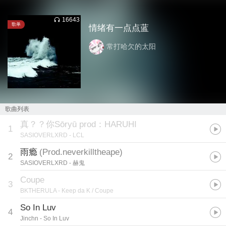
16643
歌单
情绪有一点点蓝
常打哈欠的太阳
歌曲列表
真？？你Sōryū prod：HARUHI
1
SASIOVERLXRD
- LCL
雨瘾
(
Prod.neverkilltheape
)
2
SASIOVERLXRD
- 赫鬼
Coupe
3
BKTHERULA
- Keep da K / Coupe
So In Luv
4
Jinchn
- So In Luv