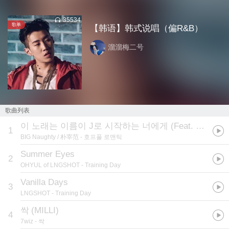
35534
歌单
【韩语】韩式说唱（偏R&B）
溜溜梅二号
歌曲列表
이 노래는 이름이 J로 시작하는 너에게 (Feat. 박재범)
1
BIG Naughty / 朴宰范
- 호프풀 로맨틱
Summer Eyes
2
OHYUL of LNGSHOT
- Training Day
Vanilla Days
3
LNGSHOT
- Training Day
싹
(
MILLI
)
4
7wiz
- 싹