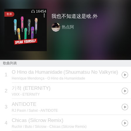
16454
歌单
我也不知道这是啥.外
热点阿
歌曲列表
O Hino da Humanidade
(
Shuumatsu No Valkyrie
)
1
Henrique Mendonça
- O Hino da Humanidade
기적 (ETERNITY)
2
VIXX
- ETERNITY
ANTIDOTE
3
RJ Pasin / Sahxl
- ANTIDOTE
Chicas (Silcrow Remix)
4
Ruchir / Buto / Silcrow
- Chicas (Silcrow Remix)