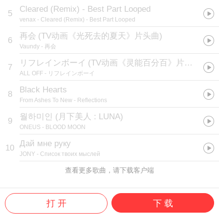
Cleared (Remix) - Best Part Looped
5
venax
- Cleared (Remix) - Best Part Looped
再会
(
TV动画《光死去的夏天》片头曲
)
6
Vaundy
- 再会
リフレインボーイ
(
TV动画《灵能百分百》片尾曲:TVアニメ「モブサイコ100」EDテーマ
7
ALL OFF
- リフレインボーイ
Black Hearts
8
From Ashes To New
- Reflections
월하미인 (月下美人 : LUNA)
9
ONEUS
- BLOOD MOON
Дай мне руку
10
JONY
- Список твоих мыслей
查看更多歌曲，请下载客户端
打 开
下 载