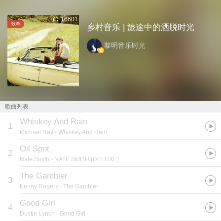
16601
歌单
乡村音乐 | 旅途中的洒脱时光
黎明音乐时光
歌曲列表
Whiskey And Rain
1
Michael Ray
- Whiskey And Rain
Oil Spot
2
Nate Smith
- NATE SMITH (DELUXE)
The Gambler
3
Kenny Rogers
- The Gambler
Good Girl
4
Dustin Lynch
- Good Girl