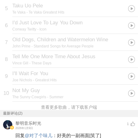
Taku Uo Pele
5
Te Vaka
- Te Vaka Greatest Hits
I'd Just Love To Lay You Down
6
Conway Twitty
- Icon
Old Dogs, Children and Watermelon Wine
7
John Prine
- Standard Songs for Average People
Tell Me One More Time About Jesus
8
Vince Gill
- These Days
I'll Wait For You
9
Joe Nichols
- Greatest Hits
Not My Guy
10
The Sunny Cowgirls
- Summer
查看更多歌曲，请下载客户端
最新评论(2)
黎明音乐时光
1
2026年1月9日
回复
@
对了个味儿
：
好美的一副画面
[笑了]