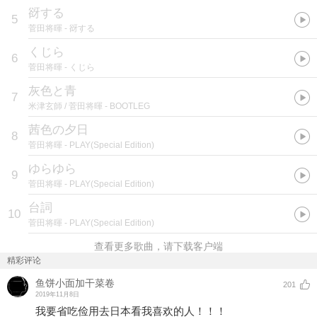
谺する
5
菅田将暉
- 谺する
くじら
6
菅田将暉
- くじら
灰色と青
7
米津玄師 / 菅田将暉
- BOOTLEG
茜色の夕日
8
菅田将暉
- PLAY(Special Edition)
ゆらゆら
9
菅田将暉
- PLAY(Special Edition)
台詞
10
菅田将暉
- PLAY(Special Edition)
查看更多歌曲，请下载客户端
精彩评论
鱼饼小面加干菜卷
201
2019年11月8日
我要省吃俭用去日本看我喜欢的人！！！