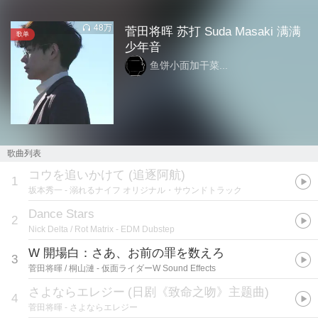
48万
菅田将晖 苏打 Suda Masaki 满满
歌单
少年音
鱼饼小面加干菜...
歌曲列表
コウを追いかけて (追逐阿航)
1
坂本秀一
- 溺れるナイフ オリジナル・サウンドトラック
Dance Stars
2
Nick Delta / Rot Matrix
- EDM Dubstep
W 開場白：さあ、お前の罪を数えろ
3
菅田将暉 / 桐山漣
- 仮面ライダーW Sound Effects
さよならエレジー
(
日剧《致命之吻》主题曲
)
4
菅田将暉
- さよならエレジー