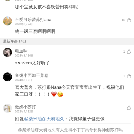
哪个宝藏女孩不喜欢菅田将晖呢
不爱可乐爱苏打aaa
16
2020年3月24日
柊一飒三赛啊啊啊啊
最新评论(141)
电血味
1
2024年3月16日
⌯•ω<⌯ಣ太好听了
鱼饼小面加干菜卷
1
2024年3月9日
喜大普奔，苏打跟Nana今天官宣宝宝出生了，祝福他们一
家三口呀！！！！
傲娇小苏打
2023年7月12日
回复
@
柴米油彦天昶地久
：
我觉得董子健更像
@柴米油彦天昶地久
有人觉得小丁丁禹兮长得神似苏打吗