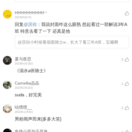
HHHHHHHHHH丶
2023年6月7日
回复
@
溟祢
：
我说封面咋这么眼熟 想起看过一部解说3年A
班 特意去看了一下 还真是他
@溟祢
小时候看假面骑士w，长大了看三年A班，宝藏啊
夏与夜思
5
2023年4月18日
《溺水a班骑士》
Camellia晶晶
1
2023年2月23日
suda，好完美
咕嘿嘿__
2
2022年12月6日
男粉闻声而来
[多多大笑]
鱼饼小面加干菜卷