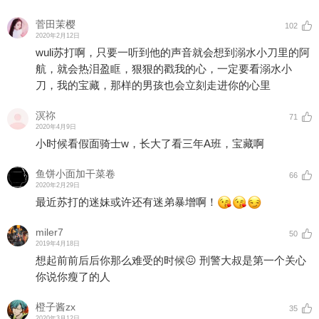
菅田茉樱
102
2020年2月12日
wuli苏打啊，只要一听到他的声音就会想到溺水小刀里的阿
航，就会热泪盈眶，狠狠的戳我的心，一定要看溺水小
刀，我的宝藏，那样的男孩也会立刻走进你的心里
溟祢
71
2020年4月9日
小时候看假面骑士w，长大了看三年A班，宝藏啊
鱼饼小面加干菜卷
66
2020年2月29日
最近苏打的迷妹或许还有迷弟暴增啊！
miler7
50
2019年4月18日
想起前前后后你那么难受的时候😖 刑警大叔是第一个关心
你说你瘦了的人
橙子酱zx
35
2020年3月12日