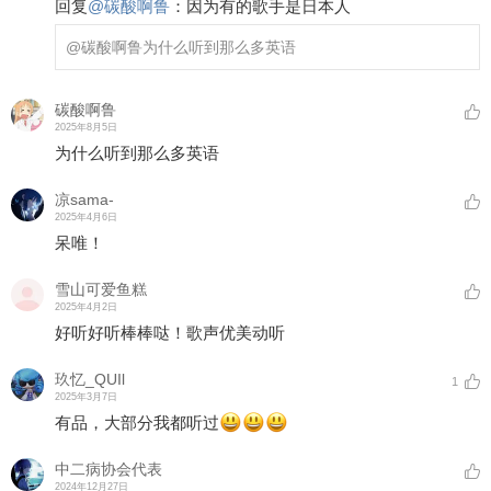
回复
@
碳酸啊鲁
：
因为有的歌手是日本人
@碳酸啊鲁
为什么听到那么多英语
碳酸啊鲁
2025年8月5日
为什么听到那么多英语
凉sama-
2025年4月6日
呆唯！
雪山可爱鱼糕
2025年4月2日
好听好听棒棒哒！歌声优美动听
玖忆_QUIl
1
2025年3月7日
有品，大部分我都听过
中二病协会代表
2024年12月27日