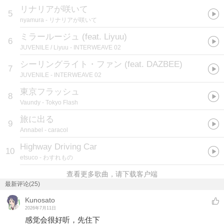
リナリアが咲いて
5
nyamura
- リナリアが咲いて
ミラールージュ (feat. Liyuu)
6
JUVENILE / Liyuu
- INTERWEAVE 02
シーリングライト・ファン (feat. DAZBEE)
7
JUVENILE
- INTERWEAVE 02
東京フラッシュ
8
Vaundy
- Tokyo Flash
旅に出る
9
Annabel
- caracol
Highway Driving Car
10
etsuco
- わすれもの
查看更多歌曲，请下载客户端
最新评论(25)
Kunosato
2026年7月11日
感觉会很好听，先住下