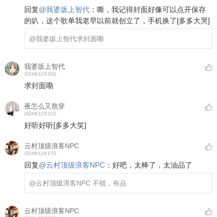
回复
@
我婆坂上智代
：
嘶，我记得封面好像可以点开保存
的叭，这个歌单我老早以前就创立了，手机换了
[多多大哭]
@我婆坂上智代
求封面嘞
我婆坂上智代
2024年12月25日
求封面嘞
夜怎么又熬穿
2024年12月21日
好听好听
[多多大笑]
云村顶级浪客NPC
2024年12月17日
回复
@
云村顶级浪客NPC
：
好吧，太棒了，太油品了
@云村顶级浪客NPC
不错，有品
云村顶级浪客NPC