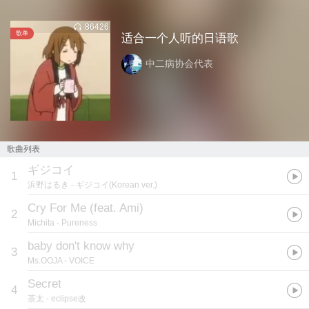
86426
歌单
适合一个人听的日语歌
中二病协会代表
歌曲列表
ギジコイ
1
浜野はるき
- ギジコイ(Korean ver.)
Cry For Me (feat. Ami)
2
Michita
- Pureness
baby don't know why
3
Ms.OOJA
- VOICE
Secret
4
茶太
- eclipse改