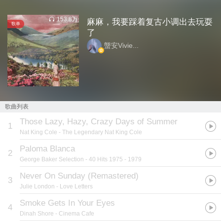
153.8万
麻麻，我要踩着复古小调出去玩耍
歌单
了
螚安Vivie...
歌曲列表
Those Lazy, Hazy, Crazy Days of Summer
1
Nat King Cole
- The Legendary Nat King Cole
Paloma Blanca
2
George Baker Selection
- 40 Hits 1975 - 1979
Never On Sunday (Remastered)
3
Julie London
- Love Letters
Smoke Gets In Your Eyes
4
Dinah Shore
- Cinema Cafe