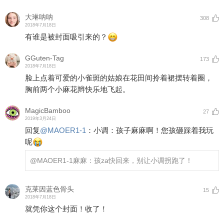
大琳呐呐
308
2018年7月18日
有谁是被封面吸引来的？
GGuten-Tag
173
2018年7月18日
脸上点着可爱的小雀斑的姑娘在花田间拎着裙摆转着圈，
胸前两个小麻花辫快乐地飞起。
MagicBamboo
27
2019年3月24日
回复
@
MAOER1-1
：
小调：孩子麻麻啊！您孩砸踩着我玩
呢
@MAOER1-1
麻麻：孩za快回来，别让小调拐跑了！
克莱因蓝色骨头
15
2018年7月18日
就凭你这个封面！收了！