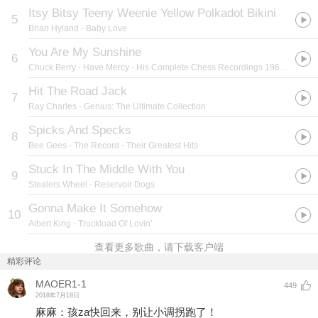
Itsy Bitsy Teeny Weenie Yellow Polkadot Bikini
5
Brian Hyland
- Baby Love
You Are My Sunshine
6
Chuck Berry
- Have Mercy - His Complete Chess Recordings 1969 - 1974
Hit The Road Jack
7
Ray Charles
- Genius: The Ultimate Collection
Spicks And Specks
8
Bee Gees
- The Record - Their Greatest Hits
Stuck In The Middle With You
9
Stealers Wheel
- Reservoir Dogs
Gonna Make It Somehow
10
Albert King
- Truckload Of Lovin'
查看更多歌曲，请下载客户端
精彩评论
MAOER1-1
449
2018年7月18日
麻麻：孩za快回来，别让小调拐跑了！