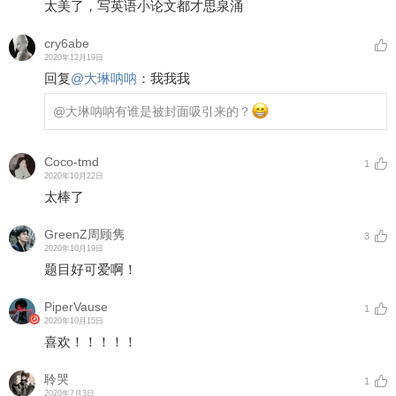
太美了，写英语小论文都才思泉涌
cry6abe
2020年12月19日
回复
@
大琳呐呐
：
我我我
@大琳呐呐
有谁是被封面吸引来的？
Coco-tmd
1
2020年10月22日
太棒了
GreenZ周顾隽
3
2020年10月19日
题目好可爱啊！
PiperVause
1
2020年10月15日
喜欢！！！！！
聆哭
1
2020年7月3日