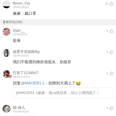
Boom_Cla
13
2020年1月31日
麻麻：戴口罩
最新评论(206)
Qqin__
1
2023年3月6日
歌单
超爱辛灵姐姐fkg
1
2023年1月10日
我们不能遇到挫折就低头，别放弃
打扰了1234567
1
2022年11月27日
回复
@
MAOER1-1
：
别拐到大调上了
@MAOER1-1
麻麻：孩za快回来，别让小调拐跑了！
颠-颠儿
1
2021年4月16日