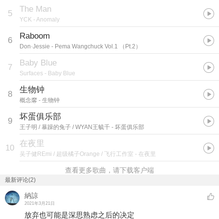
The Man
5
YCK
- Anomaly
Raboom
6
Don·Jessie
- Pema Wangchuck Vol.1 （Pt.2）
Baby Blue
7
Surfaces
- Baby Blue
生物钟
8
概念黁
- 生物钟
坏蛋俱乐部
9
王子明 / 暴躁的兔子 / WYAN王毓千
- 坏蛋俱乐部
在夜里
10
吴子健REmi / 超级橘子Orange / 飞行工作室
- 在夜里
查看更多歌曲，请下载客户端
最新评论(2)
納諒
2021年3月21日
放弃也可能是深思熟虑之后的决定