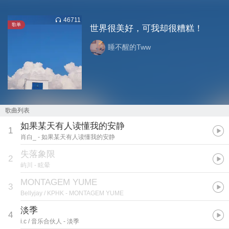
46711
歌单
世界很美好，可我却很糟糕！
睡不醒的Tww
歌曲列表
如果某天有人读懂我的安静
1
肖白_
- 如果某天有人读懂我的安静
失落象限
2
屿川
- 眩晕
MONTAGEM YUME
3
Bellyjay / KPHK
- MONTAGEM YUME
淡季
4
i.c / 音乐合伙人
- 淡季