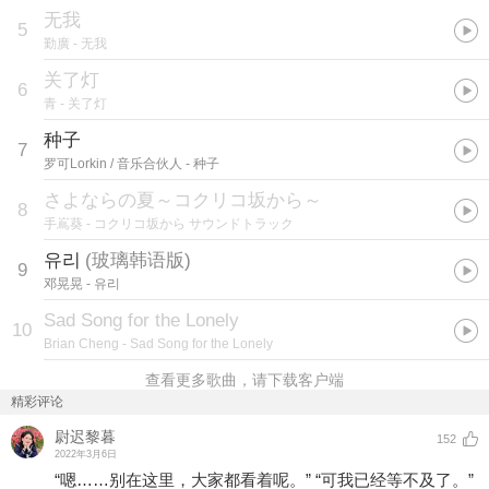
无我
5
勤廣
- 无我
关了灯
6
青
- 关了灯
种子
7
罗可Lorkin / 音乐合伙人
- 种子
さよならの夏～コクリコ坂から～
8
手嶌葵
- コクリコ坂から サウンドトラック
유리
(
玻璃韩语版
)
9
邓晃晃
- 유리
Sad Song for the Lonely
10
Brian Cheng
- Sad Song for the Lonely
查看更多歌曲，请下载客户端
精彩评论
尉迟黎暮
152
2022年3月6日
“嗯……别在这里，大家都看着呢。” “可我已经等不及了。”