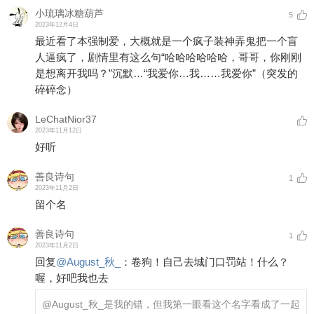
小琉璃冰糖葫芦
5
2023年12月4日
最近看了本强制爱，大概就是一个疯子装神弄鬼把一个盲
人逼疯了，剧情里有这么句“哈哈哈哈哈哈，哥哥，你刚刚
是想离开我吗？”沉默…“我爱你…我……我爱你”（突发的
碎碎念）
LeChatNior37
2023年11月12日
好听
善良诗句
1
2023年11月2日
留个名
善良诗句
1
2023年11月2日
回复
@
August_秋_
：
卷狗！自己去城门口罚站！什么？
喔，好吧我也去
@August_秋_
是我的错，但我第一眼看这个名字看成了一起