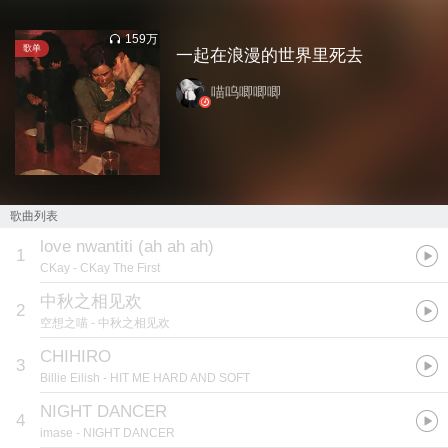
159万
歌单
一起在浪漫的世界里死去
喵呜唧唧唧
歌曲列表
love nwantiti (ah ah ah)
1
CKay
- CKay The First
中秋之相见欢
2
空想之喵
- 中秋之相见欢
CHIHIRO
3
Billie Eilish
- HIT ME HARD AND SOFT
NIGHT DANCER
4
imase
- NIGHT DANCER