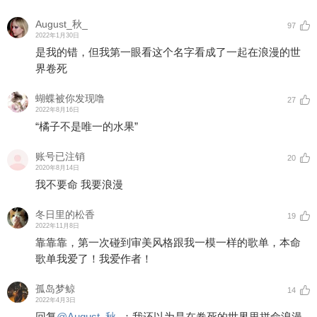
August_秋_
97
2022年1月30日
是我的错，但我第一眼看这个名字看成了一起在浪漫的世
界卷死
蝴蝶被你发现噜
27
2022年8月16日
“橘子不是唯一的水果”
账号已注销
20
2020年8月14日
我不要命 我要浪漫
冬日里的松香
19
2022年11月8日
靠靠靠，第一次碰到审美风格跟我一模一样的歌单，本命
歌单我爱了！我爱作者！
孤岛梦鲸
14
2022年4月3日
回复
@
August_秋_
：
我还以为是在卷死的世界里拼命浪漫