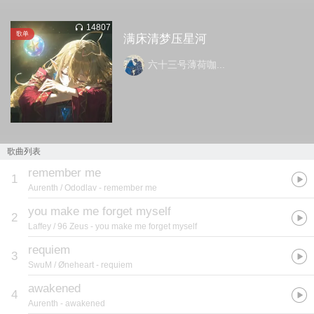
14807
歌单
满床清梦压星河
六十三号薄荷咖...
歌曲列表
remember me
1
Aurenth / Ododlav
- remember me
you make me forget myself
2
Laffey / 96 Zeus
- you make me forget myself
requiem
3
SwuM / Øneheart
- requiem
awakened
4
Aurenth
- awakened