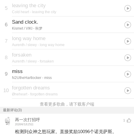
leaving the city
5
Cold heart
- leaving the city
Sand clock.
6
Kismet / VIKI
- 秋梦
long way home
7
Aurenth / slewy
- long way home
forsaken
8
Aurenth / slewy
- forsaken
miss
9
N2UtheHartlocker
- miss
forgotten dreams
10
Øneheart
- forgotten dreams
查看更多歌曲，请下载客户端
最新评论(3)
再一次打招呼
1
2026年5月25日
检测到众神之怒玩家。直接奖励10096个诺克萨斯。