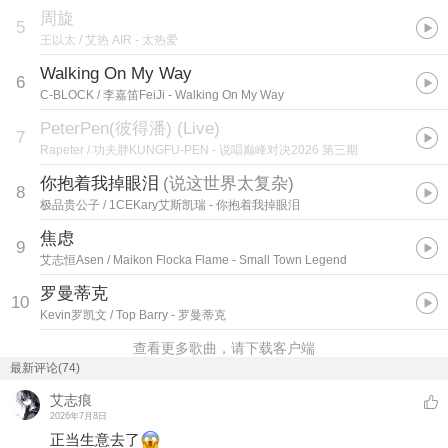
周旋
5
王以太 / 艾热 AIR
- 太热爱
Walking On My Way
6
C-BLOCK / 李嘉笛FeiJi
- Walking On My Way
PeterPen(彼得潘) (Live)
7
Rapeter / 功夫胖KUNGFU-PEN
- 说唱巅峰对决2026 第三期
你抱着我掉眼泪
(
说这世界太复杂
)
8
极品贵公子 / 1CEKary艾斯凯瑞
- 你抱着我掉眼泪
焦虑
9
艾志恒Asen / Maikon Flocka Flame
- Small Town Legend
罗曼蒂克
10
Kevin罗凯文 / Top Barry
- 罗曼蒂克
查看更多歌曲，请下载客户端
最新评论(74)
艾志痕
2026年7月8日
正当生意去了