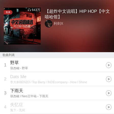
643万
【超炸中文说唱】HIP HOP【中文
歌单
嘻哈馆】
利剑X
歌曲列表
野草
1
张杰峻
- 野草
Dats Me
2
李大奔BENZO / Top Barry / INDEcompany
- How I Shine
下雨天
3
张杰峻 / Neo王中祐
- 下雨天
失忆症
4
鬼卞
- 无间