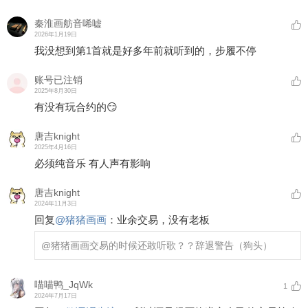
秦淮画舫音唏嘘
2026年1月19日
我没想到第1首就是好多年前就听到的，步履不停
账号已注销
2025年8月30日
有没有玩合约的😏
唐吉knight
2025年4月16日
必须纯音乐 有人声有影响
唐吉knight
2024年11月3日
回复
@
猪猪画画
：
业余交易，没有老板
@猪猪画画
交易的时候还敢听歌？？辞退警告（狗头）
喵喵鸭_JqWk
1
2024年7月17日