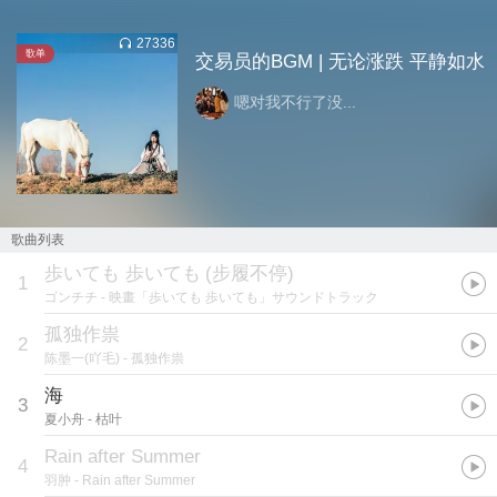
27336
歌单
交易员的BGM | 无论涨跌 平静如水
嗯对我不行了没...
歌曲列表
歩いても 歩いても
(
步履不停
)
1
ゴンチチ
- 映畫「歩いても 歩いても」サウンドトラック
孤独作祟
2
陈墨一(吖毛)
- 孤独作祟
海
3
夏小舟
- 枯叶
Rain after Summer
4
羽肿
- Rain after Summer