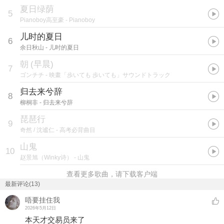
夏日绿荫
5
Pianoboy高至豪
- Pianoboy
儿时的夏日
6
余日秋山
- 儿时的夏日
朝
(
早晨
)
7
ゴンチチ
- 映畫「歩いても 歩いても」サウンドトラック
归去来兮辞
8
柳桐非
- 归去来兮辞
琵琶行
9
奇然 / 沈谧仁
- 高考必背曲目
山鬼
10
赵景旭（Winky诗）
- 山鬼
查看更多歌曲，请下载客户端
最新评论(13)
唔要挂住我
2026年5月12日
本天才交易员来了