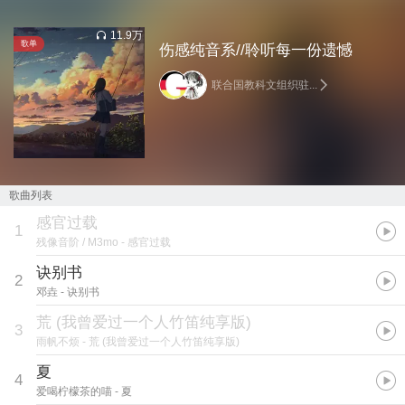
11.9万
歌单
伤感纯音系//聆听每一份遗憾
联合国教科文组织驻...
歌曲列表
感官过载
1
残像音阶 / M3mo
- 感官过载
诀别书
2
邓垚
- 诀别书
荒 (我曾爱过一个人竹笛纯享版)
3
雨帆不烦
- 荒 (我曾爱过一个人竹笛纯享版)
夏
4
爱喝柠檬茶的喵
- 夏