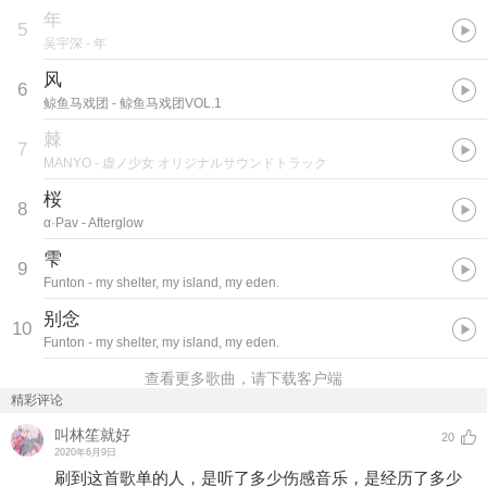
年
5
吴宇深
- 年
风
6
鲸鱼马戏团
- 鲸鱼马戏团VOL.1
棘
7
MANYO
- 虚ノ少女 オリジナルサウンドトラック
桜
8
α·Pav
- Afterglow
雫
9
Funton
- my shelter, my island, my eden.
别念
10
Funton
- my shelter, my island, my eden.
查看更多歌曲，请下载客户端
精彩评论
叫林笙就好
20
2020年6月9日
刷到这首歌单的人，是听了多少伤感音乐，是经历了多少