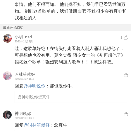
事情。他们不得而知。 他们殊不知，我们早已看透世间万
物。 刷到这首歌单的，我们做朋友吧 不过很少会有真心和
我相处的人
最新评论(36)
小胡_nzd
1
2021年11月3日
哇，这歌单好绝！在街头行走看着人潮人涌让我想他了，
可是想他也没有用。莫名觉得 陌夕女士的《别再想他了》
很搭这个歌单！强烈安利加入歌单！！！就这样吧。
叫林笙就好
2020年10月16日
回复
@
神明说你
：
那也没你牛。
@神明说你
您真牛
神明说你
2020年10月13日
回复
@
叫林笙就好
：
您真牛