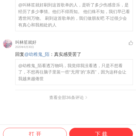
@叫林笙就好
刷到这首歌单的人，是听了多少伤感音乐，是
经历了多少事情。他们不得而知。 他们殊不知，我们早已看
透世间万物。 刷到这首歌单的，我们做朋友吧 不过很少会
有真心和我相处的人
叫林笙就好
2020年6月30日
回复
@
幼稚鬼_陌
：
真实感受罢了
@幼稚鬼_陌
看透万物吗，我觉得我没看透，只是不想看
了，不想再往脑子里装一些“无用”的“东西”，因为这样会让
我越来越倦世
查看全部
36
条评论
打 开
下 载