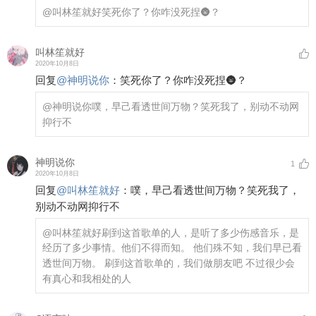
@叫林笙就好
笑死你了？你咋没死捏🌚？
叫林笙就好
2020年10月8日
回复
@
神明说你
：
笑死你了？你咋没死捏🌚？
@神明说你
噗，早己看透世间万物？笑死我了，别动不动网
抑行不
神明说你
1
2020年10月8日
回复
@
叫林笙就好
：
噗，早己看透世间万物？笑死我了，
别动不动网抑行不
@叫林笙就好
刷到这首歌单的人，是听了多少伤感音乐，是
经历了多少事情。他们不得而知。 他们殊不知，我们早已看
透世间万物。 刷到这首歌单的，我们做朋友吧 不过很少会
有真心和我相处的人