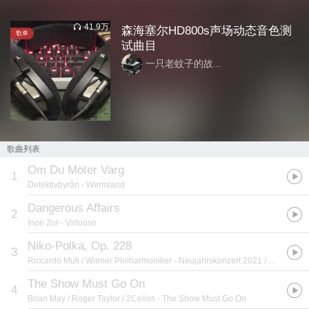
41.9万
森海塞尔HD800s声场动态音色测
歌单
试曲目
一只老蚊子的故...
歌曲列表
Om Du Möter Varg
1
Detektivbyrån
- Wermland
Dangerous Affairs
2
Inon Zur
- Virtuoso
Niko-Polka, Op. 228
3
Riccardo Muti / Wiener Philharmoniker
- Neujahrskonzert 2021 / New Year's Concert 2021 / Concert du Nouvel An 2021
The Show Must Go On
4
Brian May / Roger Taylor / 2Cellos
- The Show Must Go On