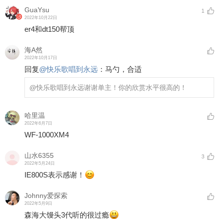
GuaYsu
1
2022年10月22日
er4和dt150帮顶
海A然
2022年10月17日
回复
@
快乐歌唱到永远
：
马勺，合适
@快乐歌唱到永远
谢谢单主！你的欣赏水平很高的！
哈里温
2022年6月7日
WF-1000XM4
山水6355
3
2022年5月24日
IE800S表示感谢！
Johnny爱探索
2022年5月9日
森海大馒头3代听的很过瘾