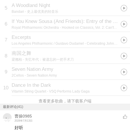
A Woodland Night
5
Bandari
- 史上最优美的轻音乐
If You Knew Sousa (And Friends): Entry of the Gladiators/Colonel Bogey
6
Royal Philharmonic Orchestra
- Hooked on Classics, Vol. 2: Can't Stop the Classics
Excerpts
7
Los Angeles Philharmonic / Gustavo Dudamel
- Celebrating John Williams (Live At Walt Disney Concert Hall, Los Angeles / 2019)
南国之舞
8
梁翘柏
- 失忆年代：被遗忘的一把手术刀
Seven Nation Army
9
2Cellos
- Seven Nation Army
Dance In the Dark
10
Vitamin String Quartet
- VSQ Performs Lady Gaga
查看更多歌曲，请下载客户端
最新评论(41)
曹操0985
2026年7月13日
好听