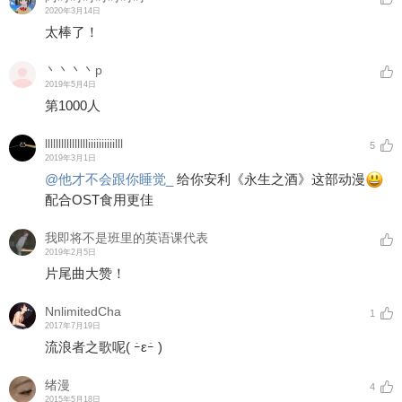
2020年3月14日
太棒了！
丶丶丶丶p
2019年5月4日
第1000人
lllllllllllllllliiiiiiiiiilll
5
2019年3月1日
@他才不会跟你睡觉_
给你安利《永生之酒》这部动漫
配合OST食用更佳
我即将不是班里的英语课代表
2019年2月5日
片尾曲大赞！
NnlimitedCha
1
2017年7月19日
流浪者之歌呢( ｰ̀εｰ́ )
绪漫
4
2015年5月18日