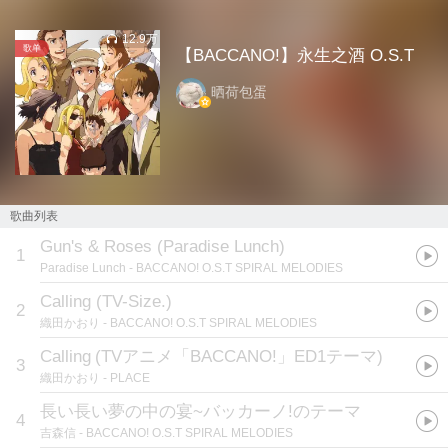
12.9万
歌单
【BACCANO!】永生之酒 O.S.T
晒荷包蛋
歌曲列表
Gun's & Roses (Paradise Lunch)
1
Paradise Lunch
- BACCANO! O.S.T SPIRAL MELODIES
Calling (TV-Size.)
2
織田かおり
- BACCANO! O.S.T SPIRAL MELODIES
Calling
(
TVアニメ「BACCANO!」ED1テーマ
)
3
織田かおり
- PLACE
長い長い夢の中の宴~バッカーノ!のテーマ
4
吉森信
- BACCANO! O.S.T SPIRAL MELODIES