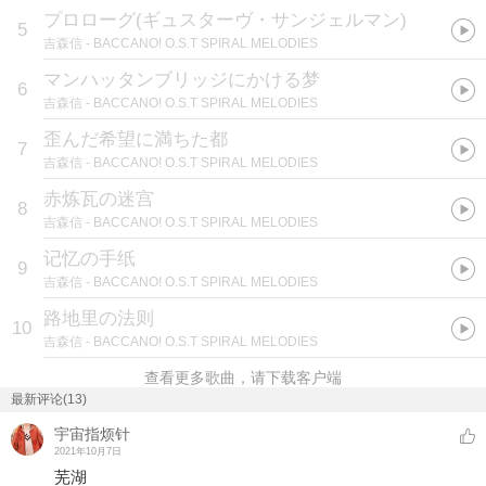
プロローグ(ギュスターヴ・サンジェルマン)
5
吉森信
- BACCANO! O.S.T SPIRAL MELODIES
マンハッタンブリッジにかける梦
6
吉森信
- BACCANO! O.S.T SPIRAL MELODIES
歪んだ希望に満ちた都
7
吉森信
- BACCANO! O.S.T SPIRAL MELODIES
赤炼瓦の迷宫
8
吉森信
- BACCANO! O.S.T SPIRAL MELODIES
记忆の手纸
9
吉森信
- BACCANO! O.S.T SPIRAL MELODIES
路地里の法则
10
吉森信
- BACCANO! O.S.T SPIRAL MELODIES
查看更多歌曲，请下载客户端
最新评论(13)
宇宙指烦针
2021年10月7日
芜湖