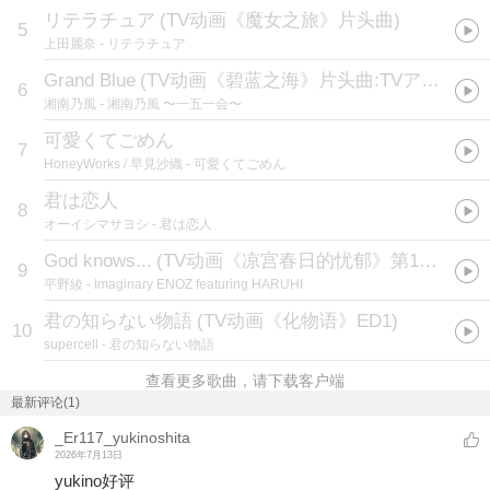
リテラチュア
(
TV动画《魔女之旅》片头曲
)
5
上田麗奈
- リテラチュア
Grand Blue
(
TV动画《碧蓝之海》片头曲:TVアニメ『ぐらんぶる』オープニングテーマ
6
湘南乃風
- 湘南乃風 〜一五一会〜
可愛くてごめん
7
HoneyWorks / 早見沙織
- 可愛くてごめん
君は恋人
8
オーイシマサヨシ
- 君は恋人
God knows...
(
TV动画《凉宫春日的忧郁》第12集插曲
9
平野綾
- Imaginary ENOZ featuring HARUHI
君の知らない物語
(
TV动画《化物语》ED1
)
10
supercell
- 君の知らない物語
查看更多歌曲，请下载客户端
最新评论(1)
_Er117_yukinoshita
2026年7月13日
yukino好评