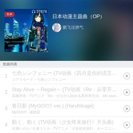
37878
歌单
日本动漫主题曲（OP）
鹏飞没脾气
歌曲列表
七色シンフォニー
(
TV动画《四月是你的谎言》片头曲
1
コアラモード.
- 七色シンフォニー
Stay Alive ～Regain～
(
TV动画《Re：从零开始的异世界生活 第四季》插曲
2
高橋李依
- TVアニメ「Re：ゼロから始める異世界生活」4th season挿入歌「Stay Alive ～Regain～」
春日影 (MyGO!!!!! ver.)
(
Haruhikage
)
3
MyGO!!!!!
- 迷跡波
動く、動く
(
TV动画《少女终末旅行》片头曲
)
4
水瀬いのり / 久保ユリカ
- TVアニメ「少女終末旅行」オープニングテーマ「動く、動く」 歌：チト（CV：水瀬いのり）、ユーリ（CV：久保ユリカ）