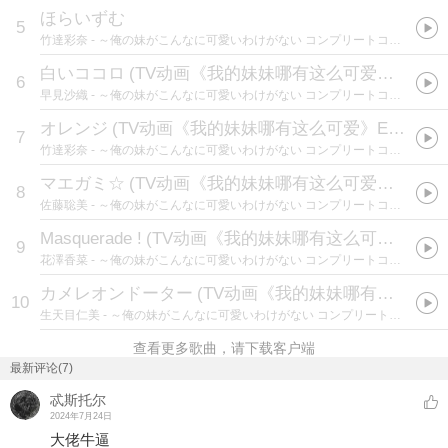
ほらいずむ
5
竹達彩奈
- ～俺の妹がこんなに可愛いわけがない コンプリートコレクション+～俺妹コンプ+!
白いココロ
(
TV动画《我的妹妹哪有这么可爱》ED4 / TVアニメ「俺の妹がこんなに可愛いわけがない」ED4テーマ
6
早見沙織
- ～俺の妹がこんなに可愛いわけがない コンプリートコレクション+～俺妹コンプ+!
オレンジ
(
TV动画《我的妹妹哪有这么可爱》ED5 / TVアニメ「俺の妹がこんなに可愛いわけがない」ED5テーマ
7
竹達彩奈
- ～俺の妹がこんなに可愛いわけがない コンプリートコレクション+～俺妹コンプ+!
マエガミ☆
(
TV动画《我的妹妹哪有这么可爱》ED6
)
8
佐藤聡美
- ～俺の妹がこんなに可愛いわけがない コンプリートコレクション+～俺妹コンプ+!
Masquerade !
(
TV动画《我的妹妹哪有这么可爱》ED7
9
花澤香菜
- ～俺の妹がこんなに可愛いわけがない コンプリートコレクション+～俺妹コンプ+!
カメレオンドーター
(
TV动画《我的妹妹哪有这么可爱》ED8 / TVアニメ「俺の妹がこんなに可愛いわけがない」ED8テーマ
10
生天目仁美
- ～俺の妹がこんなに可愛いわけがない コンプリートコレクション+～俺妹コンプ+!
查看更多歌曲，请下载客户端
最新评论(7)
忒斯托尔
2024年7月24日
大佬牛逼