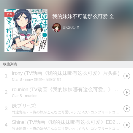
34942
歌单
我的妹妹不可能那么可爱 全
BK201-X
歌曲列表
irony
(
TV动画《我的妹妹哪有这么可爱》片头曲
)
1
ClariS
- irony (期間生産限定盤)
reunion
(
TV动画《我的妹妹哪有这么可爱。》片头曲
)
2
ClariS
- reunion
妹プリ~ズ!
3
竹達彩奈
- ～俺の妹がこんなに可愛いわけがない コンプリートコレクション+～俺妹コンプ+!
Shine!
(
TV动画《我的妹妹哪有这么可爱》ED2 / TVアニメ「俺の妹がこんなに可愛いわけがない」ED2テーマ
4
竹達彩奈
- ～俺の妹がこんなに可愛いわけがない コンプリートコレクション+～俺妹コンプ+!