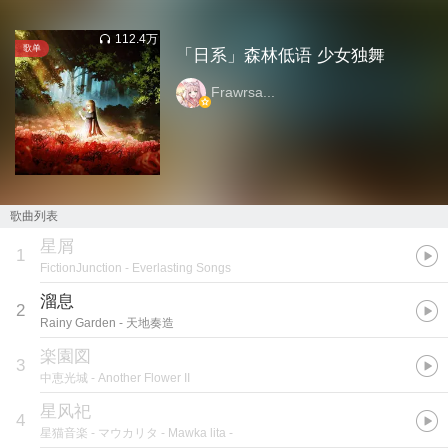
112.4万
歌单
「日系」森林低语 少女独舞
Frawrsa...
歌曲列表
星屑
1
FictionJunction
- Everlasting Songs
溜息
2
Rainy Garden
- 天地奏造
楽園図
3
中恵光城
- Another Flower II
星风祀
4
星猫音楽
- マ​ウ​カ​リ​タ - Mawka lita -