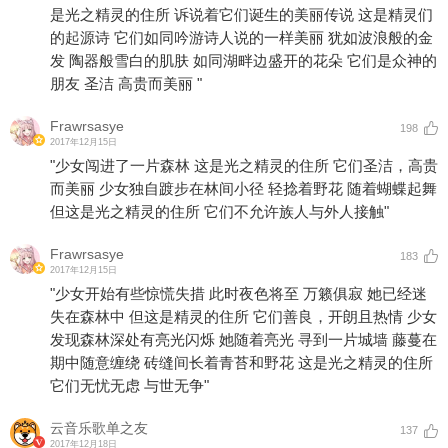
是光之精灵的住所 诉说着它们诞生的美丽传说 这是精灵们
的起源诗 它们如同吟游诗人说的一样美丽 犹如波浪般的金
发 陶器般雪白的肌肤 如同湖畔边盛开的花朵 它们是众神的
朋友 圣洁 高贵而美丽 "
Frawrsasye
198
2017年12月15日
"少女闯进了一片森林 这是光之精灵的住所 它们圣洁，高贵
而美丽 少女独自踱步在林间小径 轻捻着野花 随着蝴蝶起舞
但这是光之精灵的住所 它们不允许族人与外人接触"
Frawrsasye
183
2017年12月15日
"少女开始有些惊慌失措 此时夜色将至 万籁俱寂 她已经迷
失在森林中 但这是精灵的住所 它们善良，开朗且热情 少女
发现森林深处有亮光闪烁 她随着亮光 寻到一片城墙 藤蔓在
期中随意缠绕 砖缝间长着青苔和野花 这是光之精灵的住所
它们无忧无虑 与世无争"
云音乐歌单之友
137
2017年12月18日