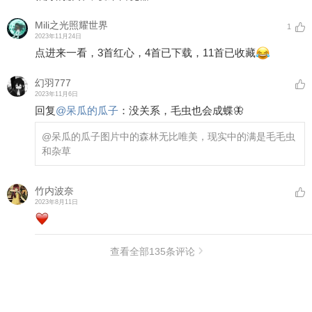
Mili之光照耀世界
1
2023年11月24日
点进来一看，3首红心，4首已下载，11首已收藏
幻羽777
2023年11月6日
回复
@
呆瓜的瓜子
：
没关系，毛虫也会成蝶🦋
@呆瓜的瓜子
图片中的森林无比唯美，现实中的满是毛毛虫
和杂草
竹内波奈
2023年8月11日
查看全部
135
条评论