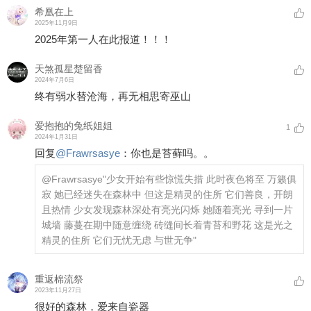
希凰在上
2025年11月9日
2025年第一人在此报道！！！
天煞孤星楚留香
2024年7月6日
终有弱水替沧海，再无相思寄巫山
爱抱抱的兔纸姐姐
1
2024年1月31日
回复
@
Frawrsasye
：
你也是苔藓吗。。
@Frawrsasye
"少女开始有些惊慌失措 此时夜色将至 万籁俱
寂 她已经迷失在森林中 但这是精灵的住所 它们善良，开朗
且热情 少女发现森林深处有亮光闪烁 她随着亮光 寻到一片
城墙 藤蔓在期中随意缠绕 砖缝间长着青苔和野花 这是光之
精灵的住所 它们无忧无虑 与世无争"
重返棉流祭
2023年11月27日
很好的森林，爱来自瓷器