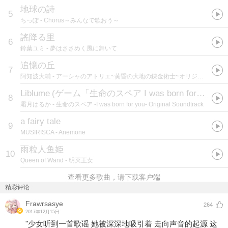
地球の詩
5
ちっぽ
- Chorus～みんなで歌おう～
謠降る里
6
鈴葉ユミ
- 夢はささめく風に舞いて
追憶の丘
7
阿知波大輔
- アーシャのアトリエ~黄昏の大地の錬金術士~オリジナルサウンドトラック
Liblume
(
ゲーム「生命のスペア I was born for you」OPテーマ
8
霜月はるか
- 生命のスペア -I was born for you- Original Soundtrack
a fairy tale
9
MUSIRISCA
- Anemone
雨粒人鱼姫
10
Queen of Wand
- 明灭王女
查看更多歌曲，请下载客户端
精彩评论
Frawrsasye
264
2017年12月15日
"少女听到一首歌谣 她被深深地吸引着 走向声音的起源 这