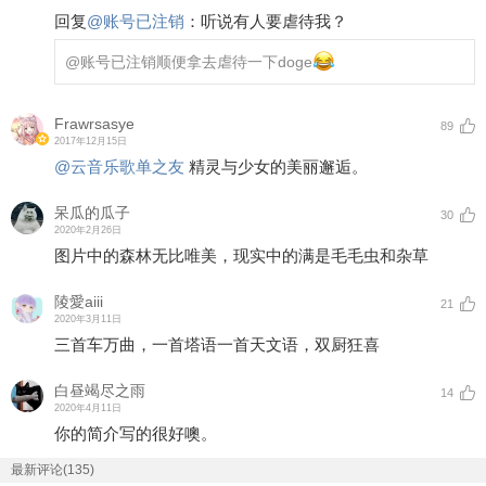
回复
@
账号已注销
：
听说有人要虐待我？
@账号已注销
顺便拿去虐待一下doge
Frawrsasye
89
2017年12月15日
@云音乐歌单之友
精灵与少女的美丽邂逅。
呆瓜的瓜子
30
2020年2月26日
图片中的森林无比唯美，现实中的满是毛毛虫和杂草
陵愛aiii
21
2020年3月11日
三首车万曲，一首塔语一首天文语，双厨狂喜
白昼竭尽之雨
14
2020年4月11日
你的简介写的很好噢。
最新评论(135)