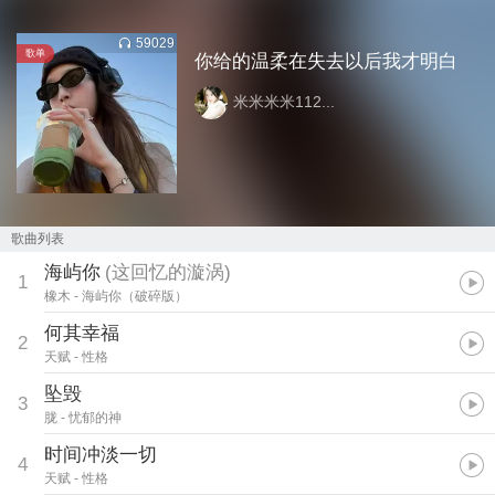
59029
歌单
你给的温柔在失去以后我才明白
米米米米112...
歌曲列表
海屿你
(
这回忆的漩涡
)
1
橡木
- 海屿你（破碎版）
何其幸福
2
天赋
- 性格
坠毁
3
胧
- 忧郁的神
时间冲淡一切
4
天赋
- 性格