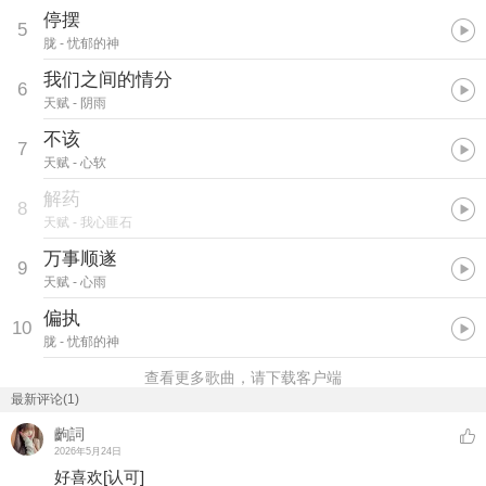
停摆
5
胧
- 忧郁的神
我们之间的情分
6
天赋
- 阴雨
不该
7
天赋
- 心软
解药
8
天赋
- 我心匪石
万事顺遂
9
天赋
- 心雨
偏执
10
胧
- 忧郁的神
查看更多歌曲，请下载客户端
最新评论(1)
齣詞
2026年5月24日
好喜欢
[认可]