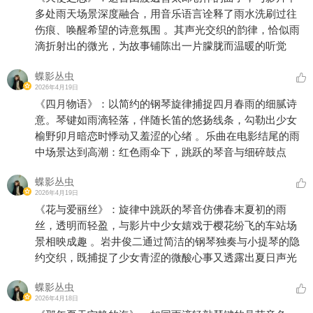
多处雨天场景深度融合，用音乐语言诠释了雨水洗刷过往
伤痕、唤醒希望的诗意氛围 。其声光交织的韵律，恰似雨
滴折射出的微光，为故事铺陈出一片朦胧而温暖的听觉
蝶影丛虫
2026年4月19日
《四月物语》：以简约的钢琴旋律捕捉四月春雨的细腻诗
意。琴键如雨滴轻落，伴随长笛的悠扬线条，勾勒出少女
榆野卯月暗恋时悸动又羞涩的心绪 。乐曲在电影结尾的雨
中场景达到高潮：红色雨伞下，跳跃的琴音与细碎鼓点
蝶影丛虫
2026年4月19日
《花与爱丽丝》：旋律中跳跃的琴音仿佛春末夏初的雨
丝，透明而轻盈，与影片中少女嬉戏于樱花纷飞的车站场
景相映成趣 。岩井俊二通过简洁的钢琴独奏与小提琴的隐
约交织，既捕捉了少女青涩的微酸心事又透露出夏日声光
蝶影丛虫
2026年4月18日