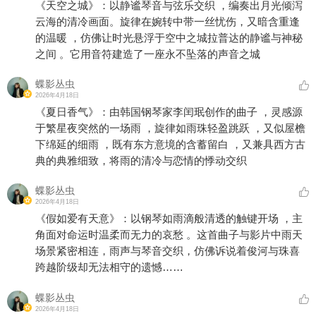
《天空之城》：以静谧琴音与弦乐交织 ，编奏出月光倾泻
云海的清冷画面。旋律在婉转中带一丝忧伤，又暗含重逢
的温暖 ，仿佛让时光悬浮于空中之城拉普达的静谧与神秘
之间 。它用音符建造了一座永不坠落的声音之城
蝶影丛虫
2026年4月18日
《夏日香气》：由韩国钢琴家李闰珉创作的曲子 ，灵感源
于繁星夜突然的一场雨 ，旋律如雨珠轻盈跳跃 ，又似屋檐
下绵延的细雨 ，既有东方意境的含蓄留白 ，又兼具西方古
典的典雅细致，将雨的清冷与恋情的悸动交织
蝶影丛虫
2026年4月18日
《假如爱有天意》：以钢琴如雨滴般清透的触键开场 ，主
角面对命运时温柔而无力的哀愁 。这首曲子与影片中雨天
场景紧密相连，雨声与琴音交织，仿佛诉说着俊河与珠喜
跨越阶级却无法相守的遗憾……
蝶影丛虫
2026年4月18日