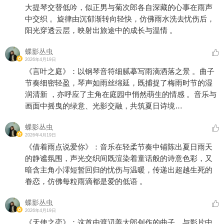
大提琴交替低吟，似正男与菊次郎各自深藏的心事在雨声
中交织 。旋律由沉郁渐转向轻快，仿佛雨水洗去忧伤后，
阳光穿透云层，映射出旅途中的成长与温情 。
蝶影丛虫
2026年4月19日
《言叶之庭》：以钢琴音符细腻摹写雨滴洒落之景 。曲子
节奏细密轻盈，琴声如雨丝绵延，既捕捉了梅雨时节的湿
润清新 ，亦呼应了主角在庭园中悄然萌生的情感 。音乐与
画面中摇曳的绿意、光影交融，共筑夏日诗境…
蝶影丛虫
2026年4月19日
《借着雨点说爱你》：音乐在轻柔节奏中铺陈出夏日雨天
的静谧氛围，声光交织间既渲染着童话般的诗意色彩，又
暗含主角小澪短暂回归的忧伤与温暖，传递出超越生死的
眷恋，仿佛每粒雨滴都是爱的低语 。
蝶影丛虫
2026年4月19日
《天使之恋》：这首由渡辺善太郎创作的曲子，与影片中