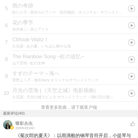
雨の奇跡
5
松たか子
- 四月のピアノ〜「四月物語」オリジナル・サウンドトラック
花の季节
6
岩井俊二
- 花とアリス
Clifside Waltz I
7
久石譲
- あの夏、いちばん静かな海
The Rainbow Song ~虹の追忆~
8
山下宏明
- 虹の女神
すずのテーマ～海へ
9
菅野よう子
- 海街diary オリジナルサウンドトラック
月光の雲海
(
《天空之城》电影插曲
)
10
久石譲
- 天空の城ラピュタ サウンドトラック ―飛行石の謎―
查看更多歌曲，请下载客户端
最新评论(40)
蝶影丛虫
2026年4月19日
《菊次郎的夏天》：以雨滴般的钢琴音符开启，小提琴与