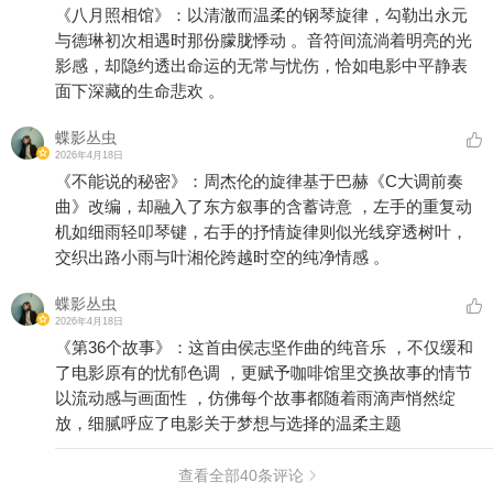
《八月照相馆》：以清澈而温柔的钢琴旋律，勾勒出永元
与德琳初次相遇时那份朦胧悸动 。音符间流淌着明亮的光
影感，却隐约透出命运的无常与忧伤，恰如电影中平静表
面下深藏的生命悲欢 。
蝶影丛虫
2026年4月18日
《不能说的秘密》：周杰伦的旋律基于巴赫《C大调前奏
曲》改编，却融入了东方叙事的含蓄诗意 ，左手的重复动
机如细雨轻叩琴键，右手的抒情旋律则似光线穿透树叶，
交织出路小雨与叶湘伦跨越时空的纯净情感 。
蝶影丛虫
2026年4月18日
《第36个故事》：这首由侯志坚作曲的纯音乐 ，不仅缓和
了电影原有的忧郁色调 ，更赋予咖啡馆里交换故事的情节
以流动感与画面性 ，仿佛每个故事都随着雨滴声悄然绽
放，细腻呼应了电影关于梦想与选择的温柔主题
查看全部
40
条评论