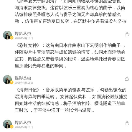
《那年夏天宁静的海》：如同雨滴轻敲琴键的晶莹音色，
与海浪韵律交织。这首以弦乐三重奏为核心的曲子，以简
洁编排映照聋哑恋人茂与贵子之间无声却真挚的情感流
动 ，仿佛声光穿透夏日长空，在沉默中传递着温柔与坚持
蝶影丛虫
2026年4月18日
《彩虹女神》：这首由日本作曲家山下宏明创作的曲子 ，
伴随影片中青涩暗恋与成长遗憾的情节，如同水面浮动的
虹彩，既轻盈又带着淡淡的怅惘，温柔地烘托出青春回忆
里那些闪光却易逝的瞬间 。
蝶影丛虫
2026年4月18日
《海街日记》：音乐以简单的键盘与弦乐 ，勾勒出镰仓的
湿润海风与四季流转 。旋律起伏柔和 ，如雨滴轻溅般捕捉
四姐妹生活的细腻情感，梅子酒的甘醇、樱花隧道下的单
车时光 ，于平淡中漾开一丝怅惘与温暖 。
蝶影丛虫
2026年4月18日