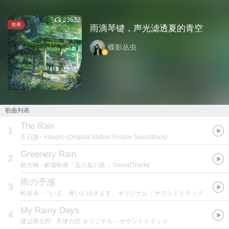
23632
歌单
雨滴琴键，声光滤透夏的青空
蝶影丛虫
歌曲列表
The Rain
1
久石譲
- Kikujiro (Original Motion Picture Soundtrack)
Greenery Rain
2
柏大輔
- 劇場映画「言の葉の庭 」SoundTracks
雨の予感
3
松谷卓
- 「いま、會いにゆきます」オリジナル・サウンドトラック
My Rainy Days
4
渡辺善太郎
- 天使の恋 オリジナル・サウンドトラック