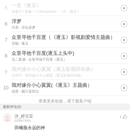
一念《逐玉》
5
张紫宁 / 李鑫一 / YKeophirun
- 一念《逐玉》
浮梦
6
月亮
- 浮生若梦
众里寻他千百度（《逐玉》影视剧爱情主题曲）
7
岱烟
- 逐玉
众里寻他千百度(逐玉上头中)
8
北二姜酒
- 众里寻他千百度（逐玉）
我对缘分小心翼翼（逐玉影视同名曲）
9
任恒宇
- 我对缘分小心翼翼（逐玉影视同名曲）
我对缘分小心翼翼(《逐玉》主题曲）
10
伯贤
- 她只是经过
查看更多歌曲，请下载客户端
最新评论(3)
汐_妤元宝
1
2026年7月6日
田曦薇永远的神