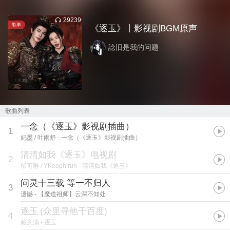
29239
歌单
《逐玉》丨影视剧BGM原声
諗旧是我的问题
歌曲列表
一念（《逐玉》影视剧插曲）
1
妃墨 / 叶雨舒
- 一念（《逐玉》影视剧插曲）
清清如我《逐玉》电视剧
2
郁可唯 / YKeophirun
- 清清如我《逐玉》
问灵十三载 等一不归人
3
遗憾
- 【魔道祖师】云深不知处
逐玉
(
众里寻他千百度
)
4
戴意涌
- 逐玉