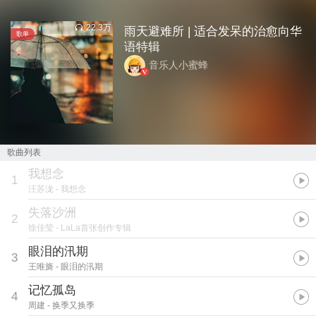
22.3万
雨天避难所 | 适合发呆的治愈向华
歌单
语特辑
音乐人小蜜蜂
歌曲列表
我想念
1
汪苏泷
- 我想念
失落沙洲
2
徐佳莹
- LaLa首张创作专辑
眼泪的汛期
3
王唯旖
- 眼泪的汛期
记忆孤岛
4
周建
- 换季又换季