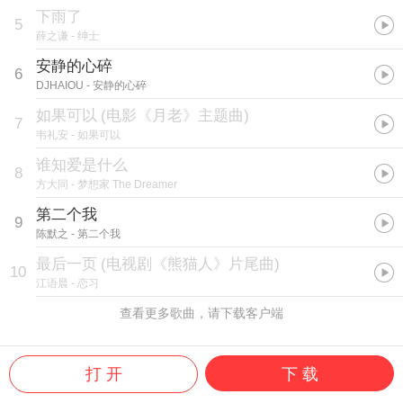
下雨了
5
薛之谦
- 绅士
安静的心碎
6
DJHAIOU
- 安静的心碎
如果可以
(
电影《月老》主题曲
)
7
韦礼安
- 如果可以
谁知爱是什么
8
方大同
- 梦想家 The Dreamer
第二个我
9
陈默之
- 第二个我
最后一页
(
电视剧《熊猫人》片尾曲
)
10
江语晨
- 恋习
查看更多歌曲，请下载客户端
打 开
下 载