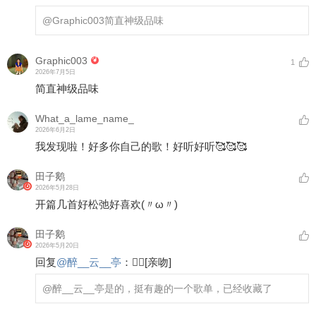
@Graphic003
简直神级品味
Graphic003
1
2026年7月5日
简直神级品味
What_a_lame_name_
2026年6月2日
我发现啦！好多你自己的歌！好听好听🥰🥰🥰
田子鹅
2026年5月28日
开篇几首好松弛好喜欢(〃ω〃)
田子鹅
2026年5月20日
回复
@
醉__云__亭
：
✌🏻
[亲吻]
@醉__云__亭
是的，挺有趣的一个歌单，已经收藏了