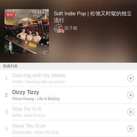
11.7万
Soft Indie Pop | 松弛又时髦的独立
歌单
流行
田子鹅
歌曲列表
Dancing with my phone
1
HYBS
- Dancing with my phone
Dizzy Tizzy
2
Fiona Huang
- Life in Beijing
Now I'm In It
3
HAIM
- Now I'm In It
Have You Ever
4
mindfreakk!
- Have You Ever