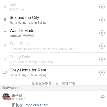
doll
5
陈康堤
- doll
Sex and the City
6
Fiona Huang
- Life in Beijing
Wander Mode
7
brrrrravo
- 无影无踪
Snail Song
8
Goodmorning Pancake / mindfreakk!
- Snail Song
Sunny Rain
9
阿克江Akin / LinFeng
- sunny rain
Cozy Home for Rent
10
Fiona Huang
- Life in Beijing
查看更多歌曲，请下载客户端
最新评论(12)
田子鹅
2026年7月5日
回复
@
Graphic003
：
🩵