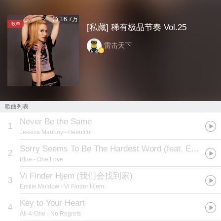
16.7万
歌单
[私藏] 稀有极品节奏 Vol.25
雷击天下
歌曲列表
Never Be the Same
1
Jessica Mauboy
- Beautiful
Sorry Seems To Be The Hardest Word (feat. Elton John)
2
Blue
- One Love
Vi Finder Hjem
(
我们会找到家
)
3
Emilie Moldow
- Vi Finder Hjem
Key to Your Heart
4
All-4-One
- No Regrets