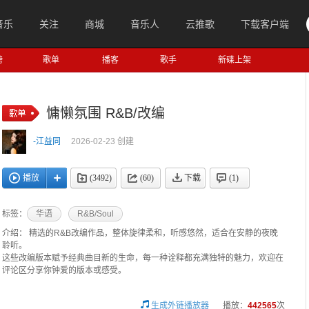
音乐
关注
商城
音乐人
云推歌
下载客户端
榜
歌单
播客
歌手
新碟上架