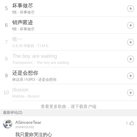
坏事做尽
5
t恨
- 坏事做尽
销声匿迹
6
t恨
- 坏事做尽
唯一
7
G.E.M.邓紫棋
- T.I.M.E.
The boy are waiting
8
Transparent.
- The boy are waiting
还是会想你
9
林达浪 / h3R3
- 还是会想你
Illusion
10
Matilda
- Illusion
查看更多歌曲，请下载客户端
最新评论(2)
ASincereTear
1
2026年5月23日
我只愛妳哭泣的心