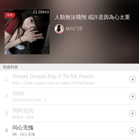
26643
歌单
人類無法飛翔 或許是因為心太重
就叫门牙
歌曲列表
Simple Dimple Pop It TikTok Remix
1
M&A
- Симпл димпл поп ит сквиш TikTok Remix
SAD!
2
XXXTENTACION
- ?
我怀念的
3
孙燕姿
- 逆光
问心无愧
4
t恨
- 问心无愧