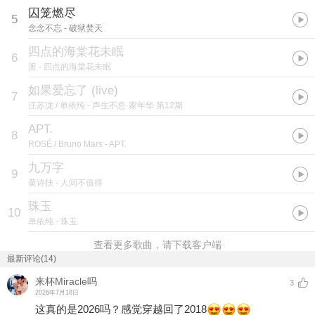
囚笼燃尽
5
念念不忘
- 破狱焚天
四点的海棠花未眠
6
渡
- 四点的海棠花未眠
如果爱忘了 (live)
7
汪苏泷 / 单依纯
- 声生不息·家年华 第12期
APT.
8
ROSÉ / Bruno Mars
- APT.
九万字
9
黄诗扶
- 人间不值得
珠玉
10
单依纯
- 珠玉
查看更多歌曲，请下载客户端
最新评论(14)
来杯Miracle吗
3
2026年7月18日
这真的是2026吗？感觉穿越回了2018