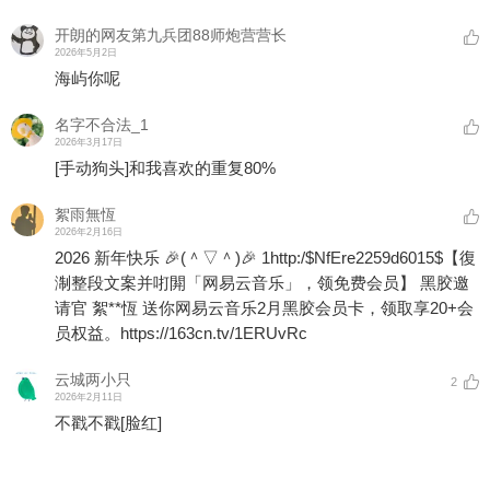
开朗的网友第九兵团88师炮营营长
2026年5月2日
海屿你呢
名字不合法_1
2026年3月17日
[手动狗头]
和我喜欢的重复80%
絮雨無恆
2026年2月16日
2026 新年快乐 🎉(＾▽＾)🎉 1http:/$NfEre2259d6015$【復
淛整段文案并咑閞「网易云音乐」，领免费会员】 黑胶邀
请官 絮**恆 送你网易云音乐2月黑胶会员卡，领取享20+会
员权益。https://163cn.tv/1ERUvRc
云城两小只
2
2026年2月11日
不戳不戳
[脸红]