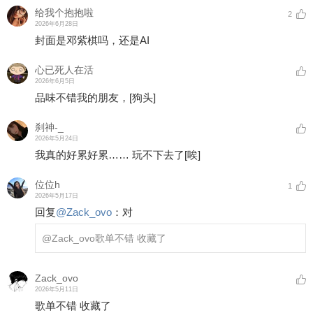
给我个抱抱啦
2
2026年6月28日
封面是邓紫棋吗，还是AI
心已死人在活
2026年6月5日
品味不错我的朋友，
[狗头]
刹神-_
2026年5月24日
我真的好累好累…… 玩不下去了
[唉]
位位h
1
2026年5月17日
回复
@
Zack_ovo
：
对
@Zack_ovo
歌单不错 收藏了
Zack_ovo
2026年5月11日
歌单不错 收藏了