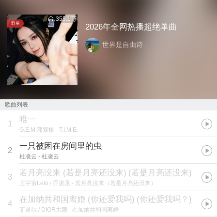
355.1万
歌单
2026年全网热播超绝单曲
世界是自由诗
歌曲列表
唯一
1
G.E.M.邓紫棋
- T.I.M.E.
一只被困在房间里的虫
2
杜凌云
- 杜凌云
若月亮没来 (若是月亮还没来)
(
若是月亮还没来
)
3
王宇宙Leto / 乔浚丞
- 若月亮没来（若是月亮还没来）
在加纳共和国离婚 (你还爱我吗)
(
你还爱我吗？
)
4
菲道尔 / DIOR大颖
- 在加纳共和国离婚