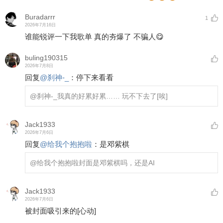
Buradarrr
1
2026年7月16日
谁能锐评一下我歌单 真的夯爆了 不骗人😋
buling190315
2026年7月8日
回复
@
刹神-_
：
停下来看看
@刹神-_
我真的好累好累…… 玩不下去了
[唉]
Jack1933
2026年7月6日
回复
@
给我个抱抱啦
：
是邓紫棋
@给我个抱抱啦
封面是邓紫棋吗，还是AI
Jack1933
2026年7月6日
被封面吸引来的
[心动]