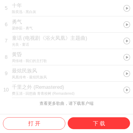
十年
5
陈奕迅
- 黑白灰
勇气
6
梁静茹
- 勇气
童话
(
电视剧《浴火凤凰》主题曲
)
7
光良
- 童话
黄昏
8
周传雄
- 我们的主打歌
最炫民族风
9
凤凰传奇
- 最炫民族风
千里之外 (Remastered)
10
费玉清
- 回想曲 青青校树 (Remastered)
查看更多歌曲，请下载客户端
打 开
下 载