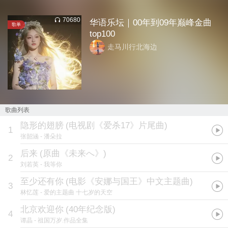
70680
华语乐坛｜00年到09年巅峰金曲
歌单
top100
走马川行北海边
歌曲列表
隐形的翅膀
(
电视剧《爱杀17》片尾曲
)
1
张韶涵
- 潘朵拉
后来
(
原曲《未来へ》
)
2
刘若英
- 我等你
至少还有你
(
电影《安娜与国王》中文主题曲
)
3
林忆莲
- 爱的主题曲 十七岁的天空
北京欢迎你
(
40年纪念版
)
4
谭晶
- 祖国万岁.作品全集