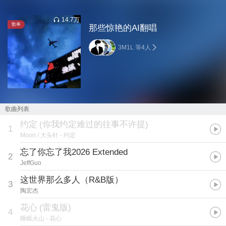
14.7万
歌单
那些惊艳的AI翻唱
3M1L 等4人
歌曲列表
约定
(
你我约定难过的往事不许提
)
1
Moon / 大头针
- 约定
忘了你忘了我2026 Extended
2
JeffGuo
这世界那么多人（R&B版）
3
陶宏杰
花心
(
雷鬼版
)
4
睡眠火山
- 花心