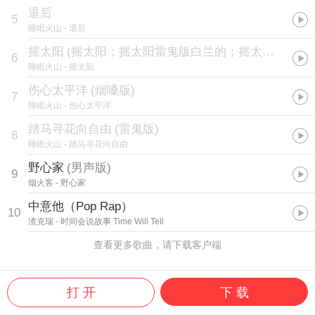
退后
5
睡眠火山
- 退后
摇太阳
(
摇太阳；摇太阳雷鬼版白兰的；摇太阳抖音；摇太阳白兰的；摇太阳雷鬼版；摇太阳雷鬼；我们一起摇啊摇太阳；摇太阳雷鬼版；
6
睡眠火山
- 摇太阳
伤心太平洋
(
烟嗓版
)
7
睡眠火山
- 伤心太平洋
踏马寻花向自由
(
雷鬼版
)
8
睡眠火山
- 踏马寻花向自由
野心家
(
男声版
)
9
烟火客
- 野心家
中意他（Pop Rap）
10
渣克瑞
- 时间会说故事 Time Will Tell
查看更多歌曲，请下载客户端
打 开
下 载