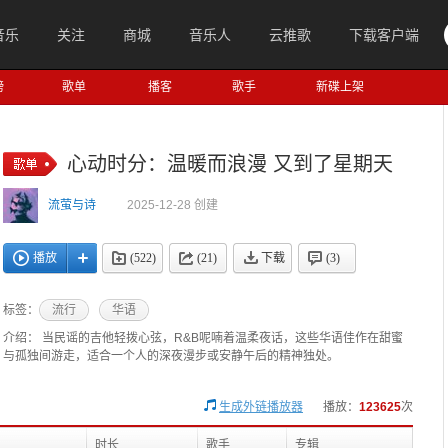
音乐
关注
商城
音乐人
云推歌
下载客户端
榜
歌单
播客
歌手
新碟上架