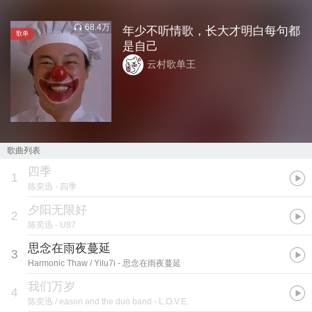
68.4万
年少不听情歌，长大才明白每句都
歌单
是自己
云村歌单王
歌曲列表
四季
1
陈奕迅
- 四季
夕阳无限好
2
陈奕迅
- U87
思念在雨夜蔓延
3
Harmonic Thaw / Yilu7i
- 思念在雨夜蔓延
我们万岁
4
陈奕迅 / eason and the duo band
- L.O.V.E.