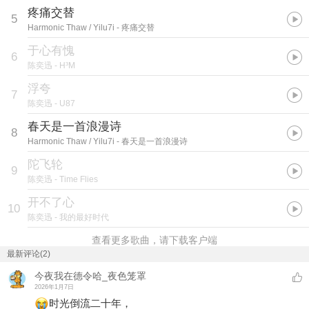
疼痛交替
5
Harmonic Thaw / Yilu7i
- 疼痛交替
于心有愧
6
陈奕迅
- H³M
浮夸
7
陈奕迅
- U87
春天是一首浪漫诗
8
Harmonic Thaw / Yilu7i
- 春天是一首浪漫诗
陀飞轮
9
陈奕迅
- Time Flies
开不了心
10
陈奕迅
- 我的最好时代
查看更多歌曲，请下载客户端
最新评论(2)
今夜我在德令哈_夜色笼罩
2026年1月7日
时光倒流二十年，