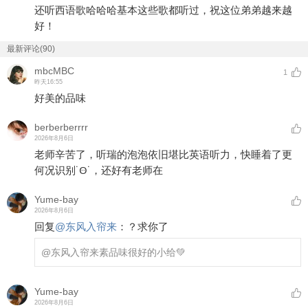
还听西语歌哈哈哈基本这些歌都听过，祝这位弟弟越来越
好！
最新评论(90)
mbcMBC
1
昨天16:55
好美的品味
berberberrrr
2026年8月6日
老师辛苦了，听瑞的泡泡依旧堪比英语听力，快睡着了更
何况识别˙Ꙫ˙，还好有老师在
Yume-bay
2026年8月6日
回复
@
东风入帘来
：
？求你了
@东风入帘来
素品味很好的小给💚
Yume-bay
2026年8月6日