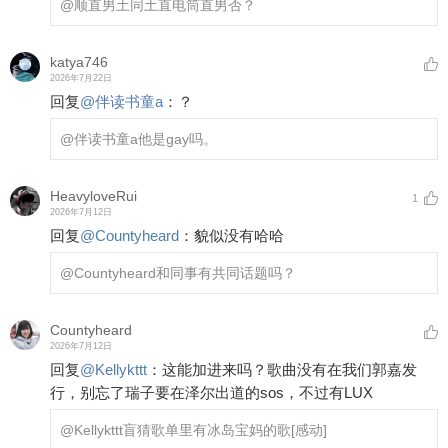
@顺直男土同土直电筒
直男否？
katya746
2026年7月22日
回复
@
伴读书童a
：
？
@伴读书童a
他是gay吗。
HeavyloveRui
1
2026年7月12日
回复
@
Countyheard
：
貌似没有哈哈
@Countyheard
和同事有共同话题吗？
Countyheard
2026年7月12日
回复
@
Kellykttt
：
这能加进来吗？歌曲没有在我们郭嘉发
行，别忘了瑞子要在泽尔出道的sos，不过有LUX
@Kellykttt
盲猜歌单里有冰岛宝妈的歌
[感动]