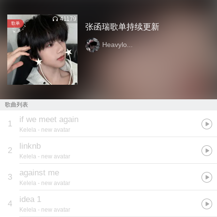
41179
歌单
张函瑞歌单持续更新
Heavylo...
歌曲列表
if we meet again
1
Kelela
- new avatar
linknb
2
Kelela
- new avatar
against me
3
Kelela
- new avatar
idea 1
4
Kelela
- new avatar