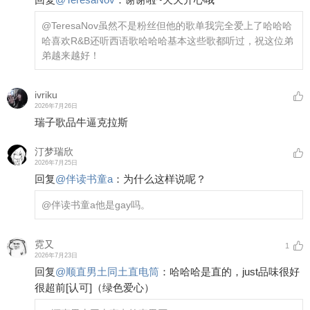
@TeresaNov
虽然不是粉丝但他的歌单我完全爱上了哈哈哈
哈喜欢R&B还听西语歌哈哈哈基本这些歌都听过，祝这位弟
弟越来越好！
ivriku
2026年7月26日
瑞子歌品牛逼克拉斯
汀梦瑞欣
2026年7月25日
回复
@
伴读书童a
：
为什么这样说呢？
@伴读书童a
他是gay吗。
霓又
1
2026年7月23日
回复
@
顺直男土同土直电筒
：
哈哈哈是直的，just品味很好
很超前
[认可]
（绿色爱心）