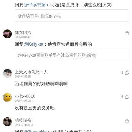
回复
@
伴读书童a
：
我们是直男呀，别这么说
[哭哭]
@伴读书童a
他是gay吗。
婢女阿拾
2026年8月4日
回复
@
Kellykttt
：
他肯定知道而且会听的
@Kellykttt
盲猜歌单里有冰岛宝妈的歌
[感动]
上天入地為此一人
1
2026年8月2日
函瑞推薦的好好聽啊啊啊啊
小七--0810
6
2026年8月1日
没有是直男的义务吧
萌枝瑞裕
2026年7月28日
回复
@
TeresaNov
：
谢谢啦~天天开心哦