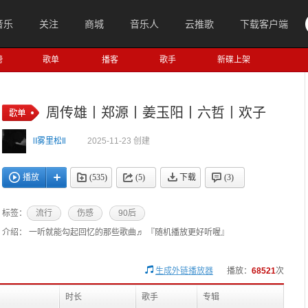
音乐
关注
商城
音乐人
云推歌
下载客户端
榜
歌单
播客
歌手
新碟上架