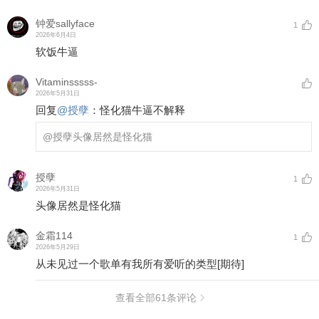
钟爱sallyface
1
2026年6月4日
软饭牛逼
Vitaminsssss-
2026年5月31日
回复
@
授孽
：
怪化猫牛逼不解释
@授孽
头像居然是怪化猫
授孽
1
2026年5月31日
头像居然是怪化猫
金霜114
1
2026年5月29日
从未见过一个歌单有我所有爱听的类型
[期待]
查看全部
61
条评论