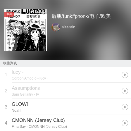
11.5万
歌单
后朋/funk#phonk/电子/欧美
Vitamin...
歌曲列表
lucy~
1
Corbon Amodio
- lucy~
Assumptions
2
Sam Gellaitry
- IV
GLOW!
3
Noahh
CMONNN (Jersey Club)
4
FinalSay
- CMONNN (Jersey Club)