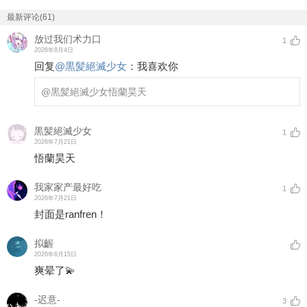
最新评论(61)
放过我们术力口
1
2026年8月4日
回复
@
黒髪絕滅少女
：
我喜欢你
@黒髪絕滅少女
悟蘭昊天
黒髪絕滅少女
1
2026年7月21日
悟蘭昊天
我家家产最好吃
1
2026年7月21日
封面是ranfren！
拟齷
2026年6月15日
爽晕了💫
-迟意-
3