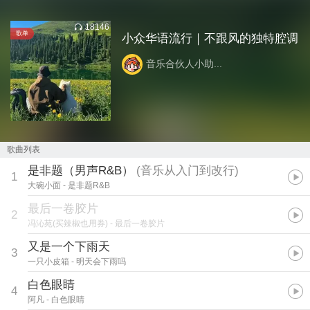
18146
歌单
小众华语流行｜不跟风的独特腔调
音乐合伙人小助...
歌曲列表
是非题（男声R&B）
(
音乐从入门到改行
)
1
大碗小面
- 是非题R&B
最后一卷胶片
2
冯沁苑(买辣椒也用券)
- 最后一卷胶片
又是一个下雨天
3
一只小皮箱
- 明天会下雨吗
白色眼睛
4
阿凡
- 白色眼睛