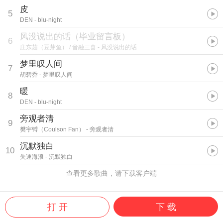
皮
5
DEN
- blu-night
风没说出的话（毕业留言板）
6
庄东茹（豆芽鱼） / 音融三喜
- 风没说出的话
梦里叹人间
7
胡碧乔
- 梦里叹人间
暖
8
DEN
- blu-night
旁观者清
9
樊宇镈（Coulson Fan）
- 旁观者清
沉默独白
10
失速海浪
- 沉默独白
查看更多歌曲，请下载客户端
打 开
下 载