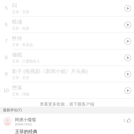
闷
5
王菲
- 王菲
暗涌
6
王菲
- 玩具
矜持
7
王菲
- 菲卖品
催眠
8
王菲
- 只爱陌生人
影子
(
电视剧《新闻小姐》片头曲
)
9
王菲
- 天空
堕落
10
王菲
- 浮躁
查看更多歌曲，请下载客户端
最新评论(7)
阿虎小儒儒
1
2026年7月4日
王菲的经典