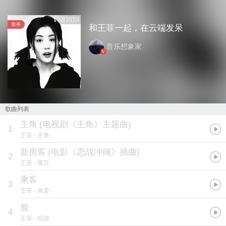
83658
歌单
和王菲一起，在云端发呆
音乐想象家
歌曲列表
主角
(
电视剧《主角》主题曲
)
1
王菲
- 主角
新房客
(
电影《恋战冲绳》插曲
)
2
王菲
- 寓言
乘客
3
王菲
- 将爱
脸
4
王菲
- 唱游