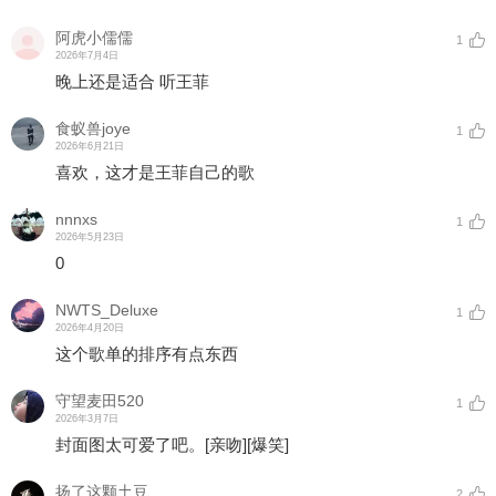
阿虎小儒儒
1
2026年7月4日
晚上还是适合 听王菲
食蚁兽joye
1
2026年6月21日
喜欢，这才是王菲自己的歌
nnnxs
1
2026年5月23日
0
NWTS_Deluxe
1
2026年4月20日
这个歌单的排序有点东西
守望麦田520
1
2026年3月7日
封面图太可爱了吧。
[亲吻]
[爆笑]
扬了这颗土豆
2