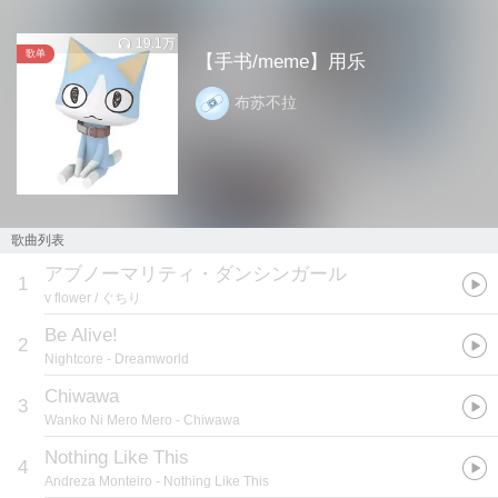
19.1万
歌单
【手书/meme】用乐
布苏不拉
歌曲列表
アブノーマリティ・ダンシンガール
1
v flower / ぐちり
Be Alive!
2
Nightcore
- Dreamworld
Chiwawa
3
Wanko Ni Mero Mero
- Chiwawa
Nothing Like This
4
Andreza Monteiro
- Nothing Like This