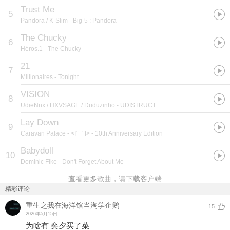
Trust Me
5
Pandora / K-Slim
- Big-5 : Pandora
The Chucky
6
Héros.1
- The Chucky
21
7
Millionaires
- Tonight
VISION
8
UdieNnx / HXVSAGE / Duduzinho
- UDISTRUCT
Lay Down
9
Caravan Palace
- <I°_°I> - 10th Anniversary Edition
Babydoll
10
Dominic Fike
- Don't Forget About Me
查看更多歌曲，请下载客户端
精彩评论
重生之我在海洋馆当淘学企鹅
15
2026年5月15日
为啥有 奕夕买了菜