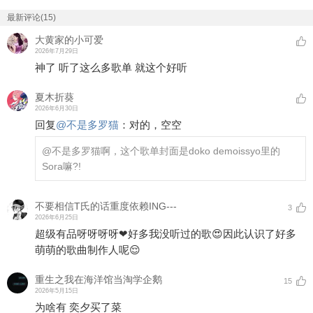
最新评论(15)
大黄家的小可爱
2026年7月29日
神了 听了这么多歌单 就这个好听
夏木折葵
2026年6月30日
回复
@
不是多罗猫
：
对的，空空
@不是多罗猫
啊，这个歌单封面是doko demoissyo里的
Sora嘛?!
不要相信T氏的话重度依赖ING---
3
2026年6月25日
超级有品呀呀呀呀❤好多我没听过的歌😍因此认识了好多
萌萌的歌曲制作人呢😌
重生之我在海洋馆当淘学企鹅
15
2026年5月15日
为啥有 奕夕买了菜