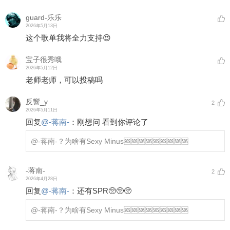
guard-乐乐
2026年5月13日
这个歌单我将全力支持😍
宝子很秀哦
2026年5月12日
老师老师，可以投稿吗
反響_y
2
2026年5月11日
回复
@
-蒋南-
：
刚想问 看到你评论了
@-蒋南-
？为啥有Sexy Minus🆘🆘🆘🆘🆘🆘🆘🆘🆘
-蒋南-
2
2026年4月28日
回复
@
-蒋南-
：
还有SPR🥺🥺🥺
@-蒋南-
？为啥有Sexy Minus🆘🆘🆘🆘🆘🆘🆘🆘🆘