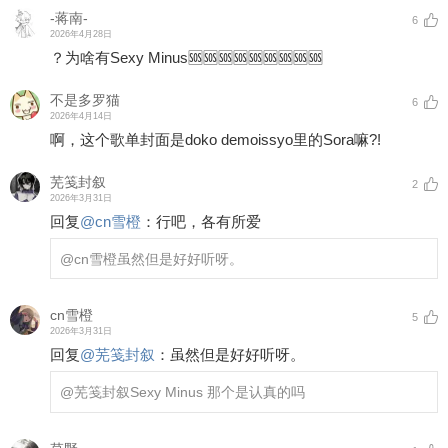
-蒋南-
6
2026年4月28日
？为啥有Sexy Minus🆘🆘🆘🆘🆘🆘🆘🆘🆘
不是多罗猫
6
2026年4月14日
啊，这个歌单封面是doko demoissyo里的Sora嘛?!
芜笺封叙
2
2026年3月31日
回复
@
cn雪橙
：
行吧，各有所爱
@cn雪橙
虽然但是好好听呀。
cn雪橙
5
2026年3月31日
回复
@
芜笺封叙
：
虽然但是好好听呀。
@芜笺封叙
Sexy Minus 那个是认真的吗